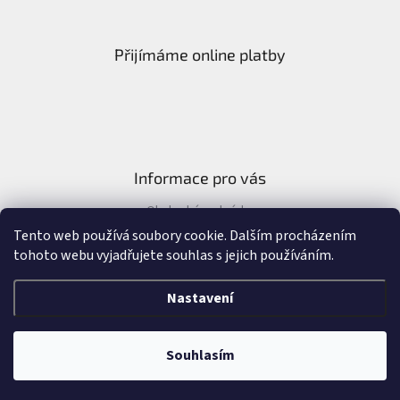
Přijímáme online platby
Informace pro vás
Obchodní podmínky
Formulář pro odstoupení od kupní smlouvy
Tento web používá soubory cookie. Dalším procházením
tohoto webu vyjadřujete souhlas s jejich používáním.
Nastavení
Vytvořil Shoptet
&
Souhlasím
Copyright 2026
Náramky Alla - Allashop.cz
. Všechna práva vyhrazena.