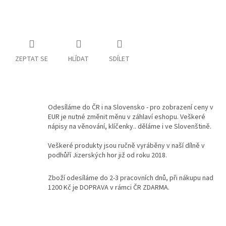
Kontakty
Podmínky
ochrany
osobních
ZEPTAT SE
HLÍDAT
SDÍLET
údajů
Měna
(CZK)
Odesíláme do ČR i na Slovensko - pro zobrazení ceny v
Přihlášení
EUR je nutné změnit měnu v záhlaví eshopu. Veškeré
nápisy na věnování, klíčenky.. děláme i ve Slovenštině.
Veškeré produkty jsou ručně vyráběny v naší dílně v
podhůří Jizerských hor již od roku 2018.
Zboží odesíláme do 2-3 pracovních dnů, při nákupu nad
1200 Kč je DOPRAVA v rámci ČR ZDARMA.