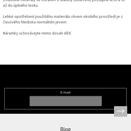
až do úplného lesku.
Lehké opotřebení použitého materiálu vlivem okolního prostředí je z
časového hlediska normálním jevem.
Náramky uchovávejte mimo dosah dětí.
Z
á
Odebírat newsletter
p
a
t
E-mail
í
Blog