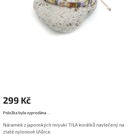
Záložky
do
knížek
Růžence
Šperkovnice
a
stojánky
Svíčky
Produkty
ze
dřeva
299 Kč
Lapače
snů
Měrná
Položka byla vyprodána…
cena:
Plecháčky
Náramek z japonských miyuki TILA korálků navlečený na
Obchodní
zlaté nylonové šňůrce.
podmínky