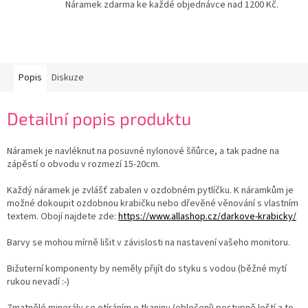
Náramek zdarma ke každé objednávce nad 1200 Kč.
Popis
Diskuze
Detailní popis produktu
Náramek je navléknut na posuvné nylonové šňůrce, a tak padne na
zápěstí o obvodu v rozmezí 15-20cm.
Každý náramek je zvlášť zabalen v ozdobném pytlíčku. K náramkům je
možné dokoupit ozdobnou krabičku nebo dřevěné věnování s vlastním
textem. Obojí najdete zde:
https://www.allashop.cz/darkove-krabicky/
Barvy se mohou mírně lišit v závislosti na nastavení vašeho monitoru.
Bižuterní komponenty by neměly přijít do styku s vodou (běžné mytí
rukou nevadí :-)
Zmatnělé minerály se otíráním o tkaniny (oblečení) postupně leští a to