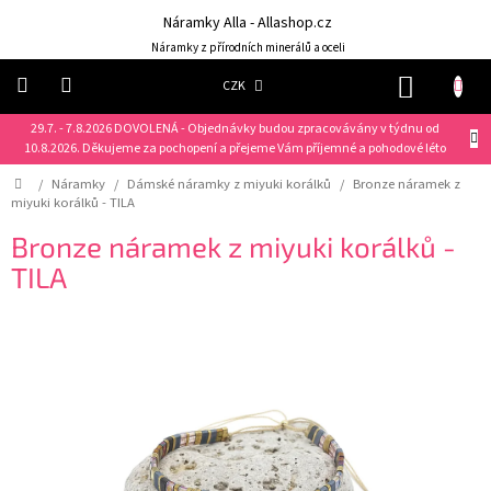
Přejít
Náramky Alla - Allashop.cz
na
obsah
Náramky z přírodních minerálů a oceli
NÁKUP
CZK
KOŠÍK
29.7. - 7.8.2026 DOVOLENÁ - Objednávky budou zpracovávány v týdnu od
Náramky
10.8.2026. Děkujeme za pochopení a přejeme Vám příjemné a pohodové léto
Domů
/
Náramky
/
Dámské náramky z miyuki korálků
/
Bronze náramek z
NOVINKY
miyuki korálků - TILA
❤️
Bronze náramek z miyuki korálků -
Náušnice
TILA
Řetízky
Klíčenky
Dárkové
sady
Prsteny