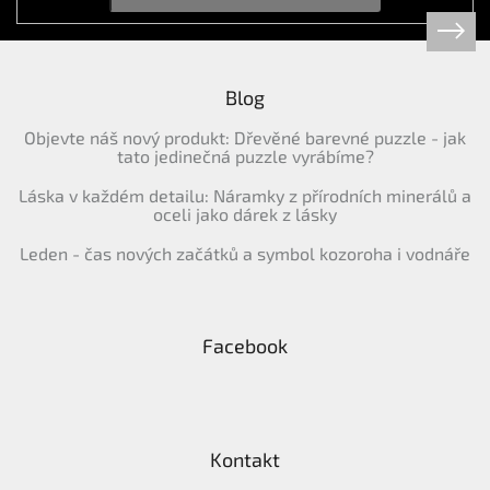
Blog
Objevte náš nový produkt: Dřevěné barevné puzzle - jak
tato jedinečná puzzle vyrábíme?
Láska v každém detailu: Náramky z přírodních minerálů a
oceli jako dárek z lásky
Leden - čas nových začátků a symbol kozoroha i vodnáře
Facebook
Kontakt