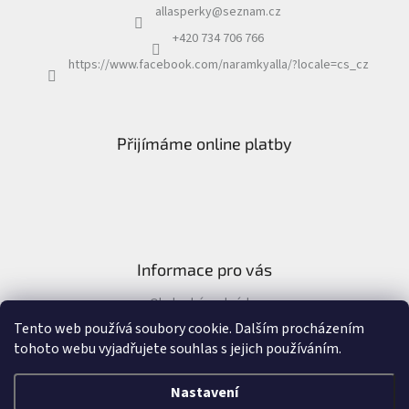
allasperky
@
seznam.cz
+420 734 706 766
https://www.facebook.com/naramkyalla/?locale=cs_cz
Přijímáme online platby
Informace pro vás
Obchodní podmínky
Formulář pro odstoupení od kupní smlouvy
Tento web používá soubory cookie. Dalším procházením
tohoto webu vyjadřujete souhlas s jejich používáním.
Nastavení
Vytvořil Shoptet
&