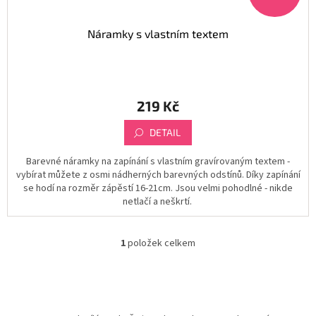
Kontakty
Náramky s vlastním textem
Podmínky
ochrany
osobních
údajů
219 Kč
Měna
(CZK)
DETAIL
Přihlášení
Barevné náramky na zapínání s vlastním gravírovaným textem -
vybírat můžete z osmi nádherných barevných odstínů. Díky zapínání
se hodí na rozměr zápěstí 16-21cm. Jsou velmi pohodlné - nikde
netlačí a neškrtí.
1
položek celkem
O
v
l
á
d
a