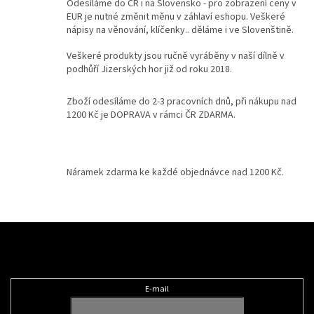
Odesíláme do ČR i na Slovensko - pro zobrazení ceny v
c
EUR je nutné změnit měnu v záhlaví eshopu. Veškeré
í
nápisy na věnování, klíčenky.. děláme i ve Slovenštině.
p
r
Veškeré produkty jsou ručně vyráběny v naší dílně v
v
podhůří Jizerských hor již od roku 2018.
k
y
Zboží odesíláme do 2-3 pracovních dnů, při nákupu nad
v
1200 Kč je DOPRAVA v rámci ČR ZDARMA.
ý
p
i
s
u
Náramek zdarma ke každé objednávce nad 1200 Kč.
Z
á
Odebírat newsletter
p
a
t
E-mail
í