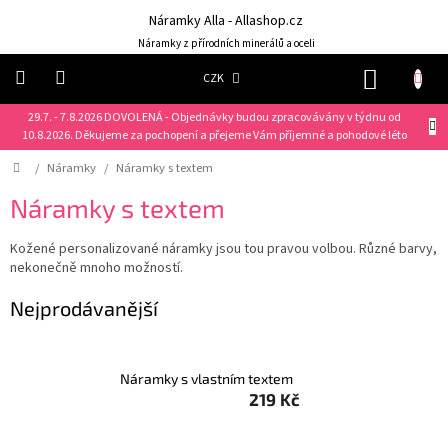
Přejít
Náramky Alla - Allashop.cz
na
obsah
Náramky z přírodních minerálů a oceli
NÁKUP
CZK
KOŠÍK
29.7. - 7.8.2026 DOVOLENÁ - Objednávky budou zpracovávány v týdnu od
Náramky
10.8.2026. Děkujeme za pochopení a přejeme Vám příjemné a pohodové léto
Domů
/
Náramky
/
Náramky s textem
NOVINKY
❤️
Náramky s textem
Náušnice
Kožené personalizované náramky jsou tou pravou volbou. Různé barvy,
nekonečně mnoho možností.
Řetízky
Nejprodávanější
Klíčenky
Dárkové
Náramky s vlastním textem
sady
219 Kč
Prsteny