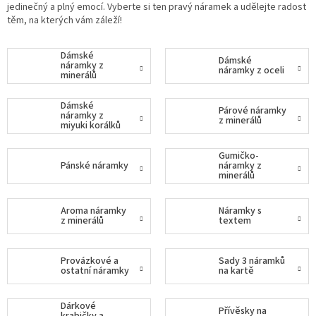
jedinečný a plný emocí. Vyberte si ten pravý náramek a udělejte radost
Záložky
těm, na kterých vám záleží!
do
knížek
Dámské
Dámské
náramky z
Růžence
náramky z oceli
minerálů
Šperkovnice
a
Dámské
Párové náramky
stojánky
náramky z
z minerálů
miyuki korálků
Svíčky
Gumičko-
Pánské náramky
náramky z
minerálů
Produkty
ze
dřeva
Aroma náramky
Náramky s
z minerálů
textem
Lapače
snů
Provázkové a
Sady 3 náramků
ostatní náramky
na kartě
Plecháčky
Obchodní
Dárkové
Přívěsky na
podmínky