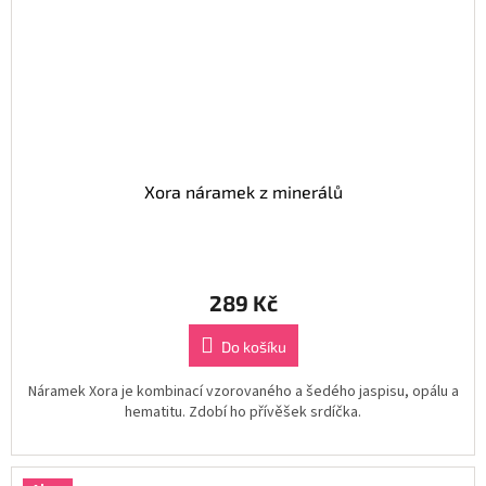
Xora náramek z minerálů
289 Kč
Do košíku
Náramek Xora je kombinací vzorovaného a šedého jaspisu, opálu a
hematitu. Zdobí ho přívěšek srdíčka.