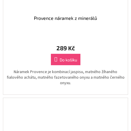
Provence náramek z minerálů
289 Kč
Do košíku
Náramek Provence je kombinací jaspisu, matného žíhaného
fialového achátu, matného fazetovaného onyxu a matného černého
onyxu.