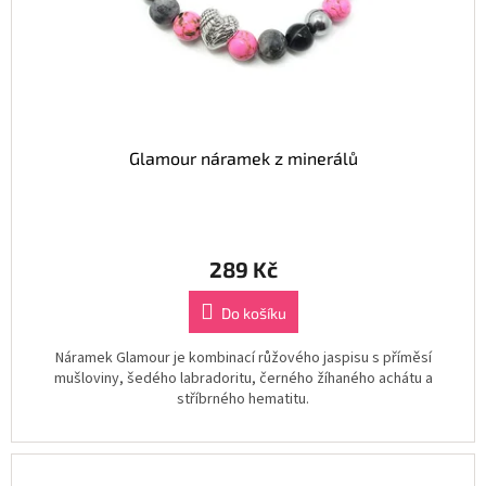
Glamour náramek z minerálů
289 Kč
Do košíku
Náramek Glamour je kombinací růžového jaspisu s příměsí
mušloviny, šedého labradoritu, černého žíhaného achátu a
stříbrného hematitu.