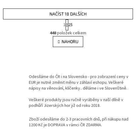
NAČÍST 18 DALŠÍCH
S
1
25
t
O
r
448
položek celkem
v
á
l
NAHORU
n
á
k
d
o
v
a
á
c
n
í
í
p
Odesíláme do ČR i na Slovensko - pro zobrazení ceny v
r
EUR je nutné změnit měnu v záhlaví eshopu. Veškeré
v
nápisy na věnování, klíčenky.. děláme i ve Slovenštině.
k
y
Veškeré produkty jsou ručně vyráběny v naší dílně v
v
podhůří Jizerských hor již od roku 2018.
ý
p
Zboží odesíláme do 2-3 pracovních dnů, při nákupu nad
i
1200 Kč je DOPRAVA v rámci ČR ZDARMA.
s
u