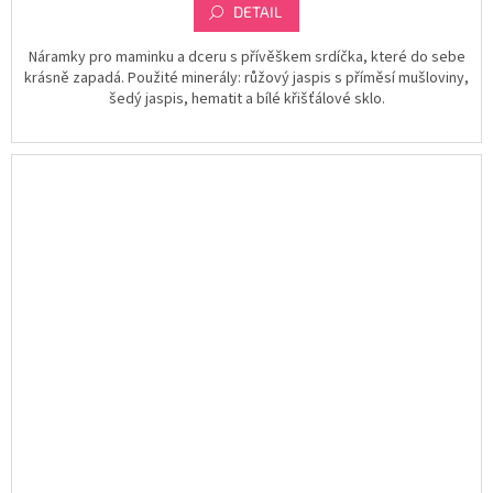
DETAIL
Náramky pro maminku a dceru s přívěškem srdíčka, které do sebe
krásně zapadá. Použité minerály: růžový jaspis s příměsí mušloviny,
šedý jaspis, hematit a bílé křišťálové sklo.