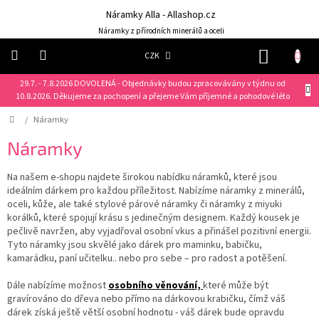
Přejít
Náramky Alla - Allashop.cz
na
obsah
Náramky z přírodních minerálů a oceli
NÁKUP
CZK
KOŠÍK
29.7. - 7.8.2026 DOVOLENÁ - Objednávky budou zpracovávány v týdnu od
Náramky
10.8.2026. Děkujeme za pochopení a přejeme Vám příjemné a pohodové léto
Domů
/
Náramky
NOVINKY
❤️
Náramky
Náušnice
Na našem e-shopu najdete širokou nabídku náramků, které jsou
ideálním dárkem pro každou příležitost. Nabízíme náramky z minerálů,
Řetízky
oceli, kůže, ale také stylové párové náramky či náramky z miyuki
korálků, které spojují krásu s jedinečným designem. Každý kousek je
pečlivě navržen, aby vyjadřoval osobní vkus a přinášel pozitivní energii.
Klíčenky
Tyto náramky jsou skvělé jako dárek pro maminku, babičku,
kamarádku, paní učitelku.. nebo pro sebe – pro radost a potěšení.
Dárkové
sady
Dále nabízíme možnost
osobního věnování,
které může být
gravírováno do dřeva nebo přímo na dárkovou krabičku, čímž váš
Prsteny
dárek získá ještě větší osobní hodnotu - váš dárek bude opravdu