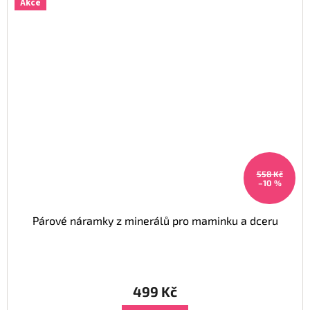
Akce
558 Kč
–10 %
Párové náramky z minerálů pro maminku a dceru
499 Kč