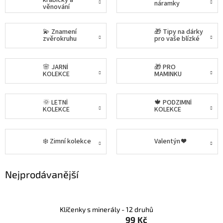
krabičky a
náramky
věnování
Kontakty
💫 Znamení
🎁 Tipy na dárky
zvěrokruhu
pro vaše blízké
Podmínky
ochrany
osobních
údajů
🌸 JARNÍ
🎁 PRO
KOLEKCE
MAMINKU
Měna
(CZK)
🌞 LETNÍ
🍁 PODZIMNÍ
KOLEKCE
KOLEKCE
Přihlášení
❄️ Zimní kolekce
Valentýn ❤️
Nejprodávanější
Klíčenky s minerály - 12 druhů
99 Kč