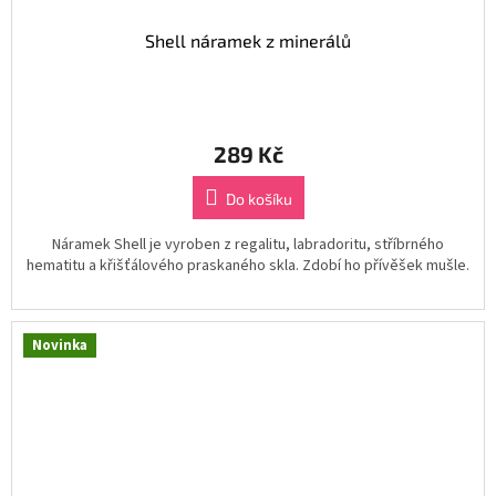
Shell náramek z minerálů
289 Kč
Do košíku
Náramek Shell je vyroben z regalitu, labradoritu, stříbrného
hematitu a křišťálového praskaného skla. Zdobí ho přívěšek mušle.
Novinka