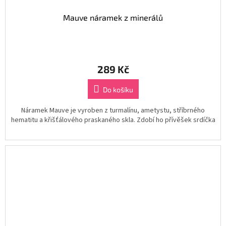
Mauve náramek z minerálů
289 Kč
Do košíku
Náramek Mauve je vyroben z turmalínu, ametystu, stříbrného
hematitu a křišťálového praskaného skla. Zdobí ho přívěšek srdíčka