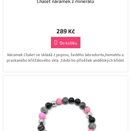
Chalet náramek z minerálů
289 Kč
Do košíku
Náramek Chalet se skládá z jaspisu, šedého labradoritu,hematitu a
praskaného křišťálového skla. Zdobí ho přívěšek andělských křídel.