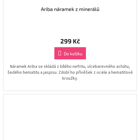
Ariba náramek z minerálů
299 Kč
Do košíku
Náramek Ariba se skládá z bílého nefritu, vícebarevného achátu,
šedého hematitu a jaspisu. Zdobí ho přívěšek z ocele a hematitové
kroužky.