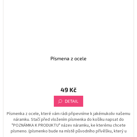
Písmena z ocele
49 Kč
DETAIL
Písmenka z ocele, které vám rádi připevníme k jakémukoliv našemu
náramku. Stačí před vložením písmenka do košíku napsat do
"POZNÁMKA K PRODUKTU" název náramku, ke kterému chcete
písmeno. (písmenko bude na místě původního přívěšku, který u
náramku byl)