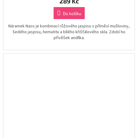
289 Kč
Do košíku
Náramek Naos je kombinací růžového jaspisu s příměsí mušloviny,
šedého jaspisu, hematitu a bílého křišťálového skla. Zdobí ho
přívěšek andílka.