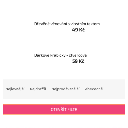
Dřevěné věnování s vlastním textem
49 Kč
Dárkové krabičky - čtvercové
59 Kč
Ř
a
Nejlevnější
Nejdražší
Nejprodávanější
Abecedně
z
e
n
OTEVŘÍT FILTR
í
p
V
r