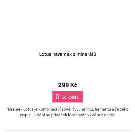
Lotus náramek z minerálů
299 Kč
Do košíku
Náramek Lotus je kombinací růžové lávy, nefritu, hematitu a šedého
jaspisu. Zdobí ho přívěšek lotosového květu z ocele.