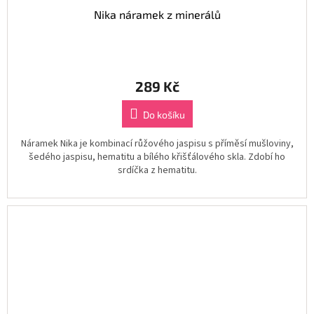
Nika náramek z minerálů
289 Kč
Do košíku
Náramek Nika je kombinací růžového jaspisu s příměsí mušloviny,
šedého jaspisu, hematitu a bílého křišťálového skla. Zdobí ho
srdíčka z hematitu.