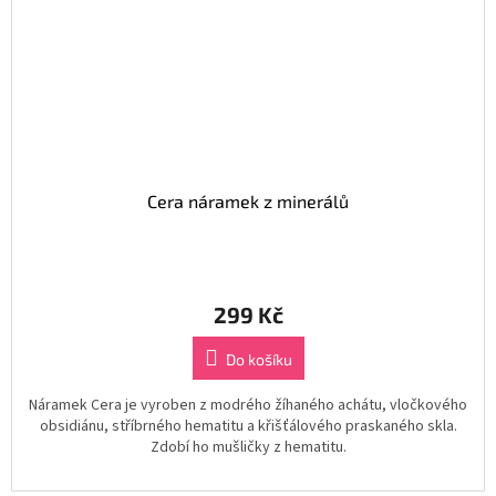
Cera náramek z minerálů
299 Kč
Do košíku
Náramek Cera je vyroben z modrého žíhaného achátu, vločkového
obsidiánu, stříbrného hematitu a křišťálového praskaného skla.
Zdobí ho mušličky z hematitu.