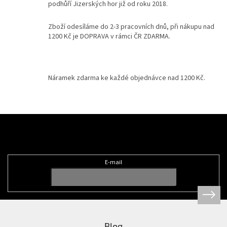
v
podhůří Jizerských hor již od roku 2018.
ý
p
Zboží odesíláme do 2-3 pracovních dnů, při nákupu nad
i
1200 Kč je DOPRAVA v rámci ČR ZDARMA.
s
u
Náramek zdarma ke každé objednávce nad 1200 Kč.
Z
á
Odebírat newsletter
p
a
t
E-mail
í
Blog