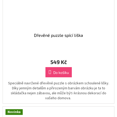
Dřevěné puzzle spící liška
549 Kč
Do košíku
Speciálně navržené dřevěné puzzle s obrázkem schoulené lišky.
Díky jemným detailům a přirozeným barvám obrázku je ta to
skládačka nejen zábavou, ale může být i krásnou dekorací do
vašeho domova.
Novinka