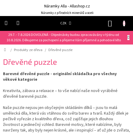
Přejít
Náramky Alla - Allashop.cz
na
obsah
Náramky z přírodních minerálů a oceli
NÁKUP
CZK
KOŠÍK
29.7. - 7.8.2026 DOVOLENÁ - Objednávky budou zpracovávány v týdnu od
Náramky
10.8.2026. Děkujeme za pochopení a přejeme Vám příjemné a pohodové léto
Domů
/
Produkty ze dřeva
/
Dřevěné puzzle
NOVINKY
❤️
Dřevěné puzzle
Náušnice
Barevné dřevěné puzzle - originální skládačka pro všechny
věkové kategorie
Řetízky
Kreativita, zábava a relaxace – to vše nabízí naše nově vyráběné
dřevěné barevné puzzle.
Klíčenky
Naše puzzle nejsou jen obyčejným skládáním dílků – jsou to malá
Dárkové
sady
umělecká díla, která vás vtáhnou do světa barev a tvarů. Každý dílek je
pečlivě vyřezán z kvalitního dřeva, což zajišťuje jejich dlouhou
životnost a jedinečný vzhled. Barevné motivy, které nabízíme, byly
Prsteny
navrženy tak, aby byly nejen krásné, ale i inspirující – ať už jde o zvířata,