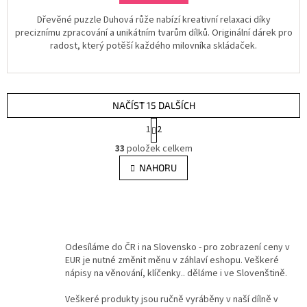
Dřevěné puzzle Duhová růže nabízí kreativní relaxaci díky
preciznímu zpracování a unikátním tvarům dílků. Originální dárek pro
radost, který potěší každého milovníka skládaček.
NAČÍST 15 DALŠÍCH
S
1
2
t
O
r
33
položek celkem
v
á
l
NAHORU
n
á
k
d
o
v
a
á
c
n
í
í
p
Odesíláme do ČR i na Slovensko - pro zobrazení ceny v
r
EUR je nutné změnit měnu v záhlaví eshopu. Veškeré
v
nápisy na věnování, klíčenky.. děláme i ve Slovenštině.
k
y
Veškeré produkty jsou ručně vyráběny v naší dílně v