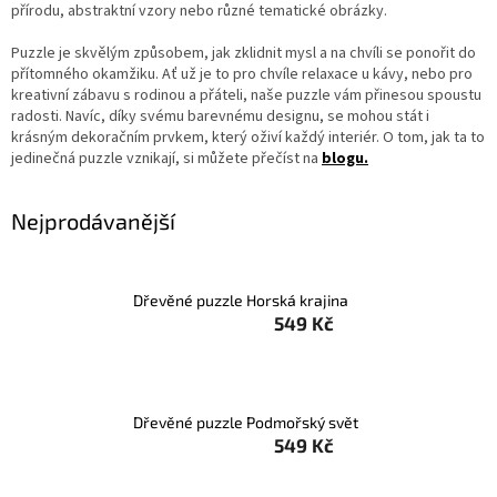
přírodu, abstraktní vzory nebo různé tematické obrázky.
Záložky
do
Puzzle je skvělým způsobem, jak zklidnit mysl a na chvíli se ponořit do
knížek
přítomného okamžiku. Ať už je to pro chvíle relaxace u kávy, nebo pro
kreativní zábavu s rodinou a přáteli, naše puzzle vám přinesou spoustu
Růžence
radosti. Navíc, díky svému barevnému designu, se mohou stát i
krásným dekoračním prvkem, který oživí každý interiér. O tom, jak ta to
Šperkovnice
jedinečná puzzle vznikají, si můžete přečíst na
blogu.
a
stojánky
Nejprodávanější
Svíčky
Produkty
ze
Dřevěné puzzle Horská krajina
dřeva
549 Kč
Lapače
snů
Dřevěné puzzle Podmořský svět
Plecháčky
549 Kč
Obchodní
podmínky