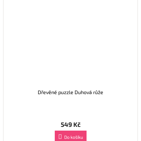
Dřevěné puzzle Duhová růže
549 Kč
Do košíku