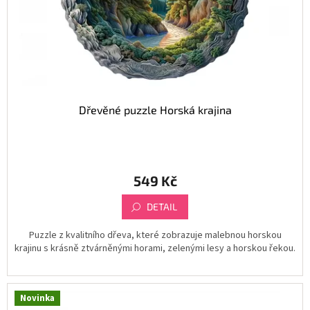
d
u
k
t
ů
Dřevěné puzzle Horská krajina
549 Kč
DETAIL
Puzzle z kvalitního dřeva, které zobrazuje malebnou horskou
krajinu s krásně ztvárněnými horami, zelenými lesy a horskou řekou.
Novinka