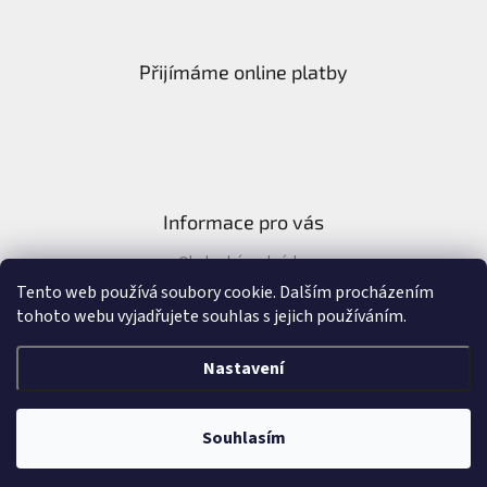
Přijímáme online platby
Informace pro vás
Obchodní podmínky
Formulář pro odstoupení od kupní smlouvy
Tento web používá soubory cookie. Dalším procházením
tohoto webu vyjadřujete souhlas s jejich používáním.
Nastavení
Vytvořil Shoptet
&
Souhlasím
Copyright 2026
Náramky Alla - Allashop.cz
. Všechna práva vyhrazena.