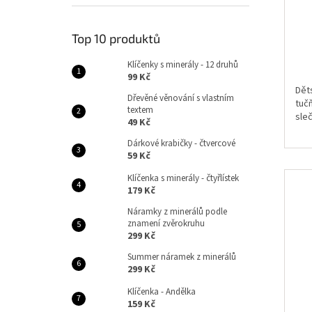
Top 10 produktů
Klíčenky s minerály - 12 druhů
99 Kč
Dět
Dřevěné věnování s vlastním
tučň
textem
sleč
49 Kč
Dárkové krabičky - čtvercové
59 Kč
Klíčenka s minerály - čtyřlístek
179 Kč
Náramky z minerálů podle
znamení zvěrokruhu
299 Kč
Summer náramek z minerálů
299 Kč
Klíčenka - Andělka
159 Kč