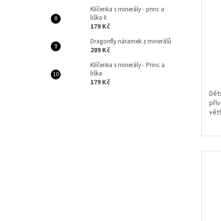
Klíčenka s minerály - princ a
liška II
179 Kč
Dragonfly náramek z minerálů
289 Kč
Klíčenka s minerály - Princ a
liška
179 Kč
Dět
pří
větš