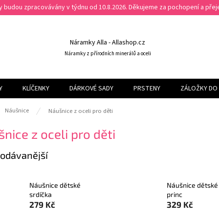
ky budou zpracovávány v týdnu od 10.8.2026. Děkujeme za pochopení a př
Náramky Alla - Allashop.cz
Náramky z přírodních minerálů a oceli
Y
KLÍČENKY
DÁRKOVÉ SADY
PRSTENY
ZÁLOŽKY DO 
ů
Náušnice
Náušnice z oceli pro děti
nice z oceli pro děti
odávanější
Náušnice dětské
Náušnice dětské
srdíčka
princ
279 Kč
329 Kč