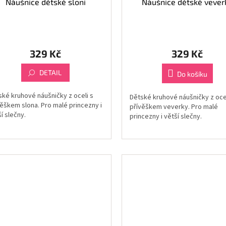
Náušnice dětské sloni
Náušnice dětské vever
329 Kč
329 Kč
DETAIL
Do košíku
ské kruhové náušničky z oceli s
Dětské kruhové náušničky z ocel
věškem slona. Pro malé princezny i
přívěškem veverky. Pro malé
í slečny.
princezny i větší slečny.