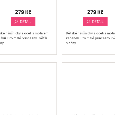
279 Kč
279 Kč
DETAIL
DETAIL
ské náušničky z oceli s motivem
Dětské náušničky z oceli s mot
áků. Pro malé princezny i větší
kačenek. Pro malé princezny i v
ny.
slečny.