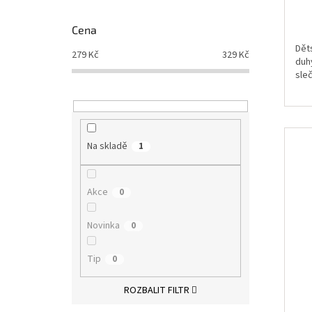
Cena
Dět
279
Kč
329
Kč
duhy
sleč
Na skladě
1
Akce
0
Novinka
0
Tip
0
ROZBALIT FILTR