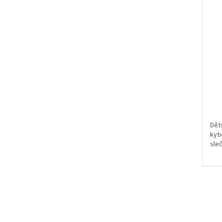
Dět
kyti
sleč