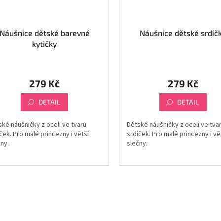
Náušnice dětské barevné
Náušnice dětské srdíč
kytičky
279 Kč
279 Kč
DETAIL
DETAIL
ské náušničky z oceli ve tvaru
Dětské náušničky z oceli ve tva
ček. Pro malé princezny i větší
srdíček. Pro malé princezny i vě
ny.
slečny.
O
v
l
á