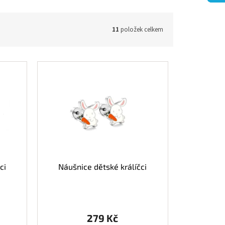
11
položek celkem
ci
Náušnice dětské králíčci
279 Kč