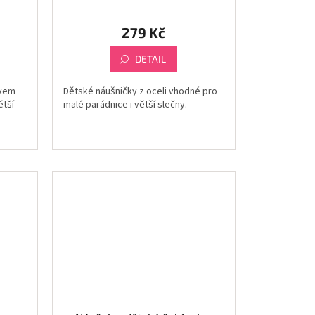
279 Kč
DETAIL
ivem
Dětské náušničky z oceli vhodné pro
ětší
malé parádnice i větší slečny.