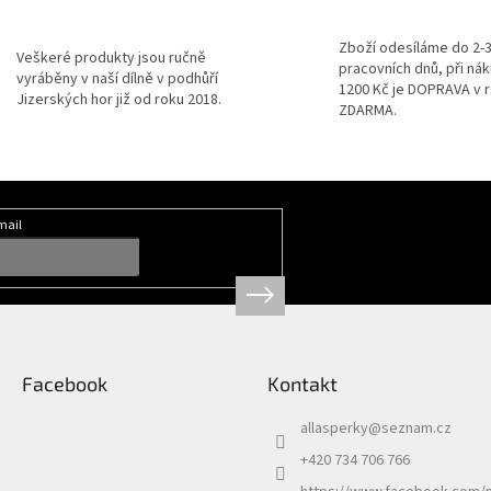
d
a
Zboží odesíláme do 2-
c
Veškeré produkty jsou ručně
pracovních dnů, při ná
í
vyráběny v naší dílně v podhůří
1200 Kč je DOPRAVA v 
p
Jizerských hor již od roku 2018.
ZDARMA.
r
v
k
y
v
ý
mail
p
i
s
u
Facebook
Kontakt
allasperky
@
seznam.cz
+420 734 706 766