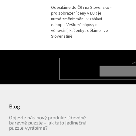
Odesíláme do ČR i na Slovensko -
pro zobrazení ceny v EUR je
nutné změnit měnu v záhlaví
eshopu. Veškeré nápisy na
věnování, klíčenky.. děláme i ve
Slovenštině.
Z
á
E-
Odebírat newsletter
p
a
t
í
Blog
Objevte náš nový produkt: Dřevěné
barevné puzzle - jak tato jedinečná
puzzle vyrábíme?