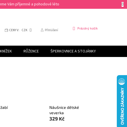
ejeme Vám příjemné a pohodové léto
NÁKUPNÍ
Prázdný košík
CENY V:
CZK
Přihlášení
KOŠÍK
KNÍŽEK
RŮŽENCE
ŠPERKOVNICE A STOJÁNKY
SVÍČKY
 žabí
Náušnice dětské
veverka
329 Kč