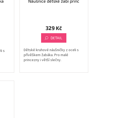
ka
Náušnice dětské žabí princ
329 Kč
DETAIL
Dětské kruhové náušničky z oceli s
i s
přívěškem žabáka. Pro malé
princezny i větší slečny.