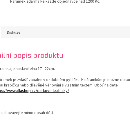
Náramek zdarma ke každé objednávce nad 1200 Kč.
Diskuze
ilní popis produktu
ramku je nastavitelná 17 - 22cm.
áramek je zvlášť zabalen v ozdobném pytlíčku. K náramkům je možné doko
u krabičku nebo dřevěné věnování s vlastním textem. Obojí najdete
ps://www.allashop.cz/darkove-krabicky/
 uchovávejte mimo dosah dětí.