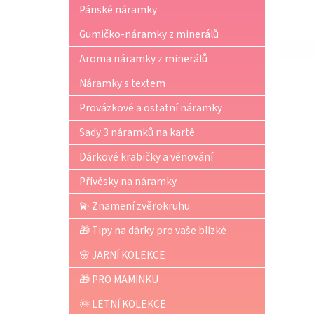
p
Pánské náramky
a
n
Gumičko-náramky z minerálů
e
Aroma náramky z minerálů
l
Náramky s textem
Provázkové a ostatní náramky
Sady 3 náramků na kartě
Dárkové krabičky a věnování
Přívěsky na náramky
💫 Znamení zvěrokruhu
🎁 Tipy na dárky pro vaše blízké
🌸 JARNÍ KOLEKCE
🎁 PRO MAMINKU
🌞 LETNÍ KOLEKCE