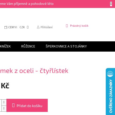
ejeme Vám příjemné a pohodové léto
NÁKUPNÍ
Prázdný košík
CENY V:
CZK
Přihlášení
KOŠÍK
KNÍŽEK
RŮŽENCE
ŠPERKOVNICE A STOJÁNKY
SVÍČKY
mek z oceli - čtyřlístek
 Kč
Přidat do košíku