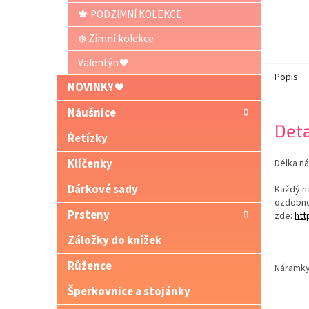
🍁 PODZIMNÍ KOLEKCE
❄️ Zimní kolekce
Valentýn ❤️
Popis
NOVINKY ❤️
Náušnice
Deta
Řetízky
Klíčenky
Délka ná
Dárkové sady
Každý n
ozdobno
Prsteny
zde:
htt
Záložky do knížek
Růžence
Náramky
Šperkovnice a stojánky