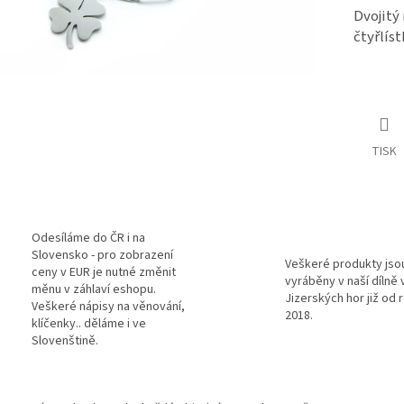
Dvojitý
čtyřlís
TISK
Odesíláme do ČR i na
Slovensko - pro zobrazení
Veškeré produkty jso
ceny v EUR je nutné změnit
vyráběny v naší dílně 
měnu v záhlaví eshopu.
Jizerských hor již od 
Veškeré nápisy na věnování,
2018.
klíčenky.. děláme i ve
Slovenštině.