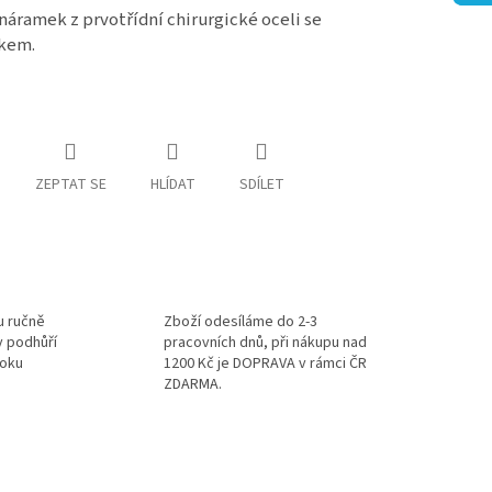
 náramek z prvotřídní chirurgické oceli se
tkem.
ZEPTAT SE
HLÍDAT
SDÍLET
u ručně
Zboží odesíláme do 2-3
v podhůří
pracovních dnů, při nákupu nad
roku
1200 Kč je DOPRAVA v rámci ČR
ZDARMA.