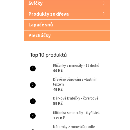
Svíčky
Produkty ze dřeva
Lapače snů
Plecháčky
Top 10 produktů
Klíčenky s minerály - 12 druhů
99 Kč
Dřevěné věnování s vlastním
textem
49 Kč
Dárkové krabičky - čtvercové
59 Kč
Klíčenka s minerály - čtyřlístek
179 Kč
Náramky z minerálů podle