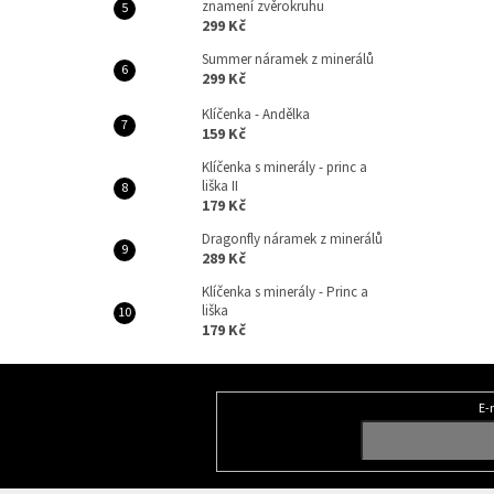
znamení zvěrokruhu
299 Kč
Summer náramek z minerálů
299 Kč
Klíčenka - Andělka
159 Kč
Klíčenka s minerály - princ a
liška II
179 Kč
Dragonfly náramek z minerálů
289 Kč
Klíčenka s minerály - Princ a
liška
179 Kč
Z
á
E-
Odebírat newsletter
p
a
t