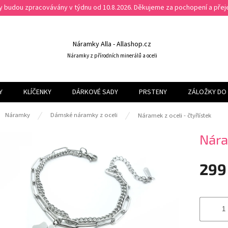
ky budou zpracovávány v týdnu od 10.8.2026. Děkujeme za pochopení a př
Náramky Alla - Allashop.cz
Náramky z přírodních minerálů a oceli
Y
KLÍČENKY
DÁRKOVÉ SADY
PRSTENY
ZÁLOŽKY DO 
ů
Náramky
Dámské náramky z oceli
Náramek z oceli - čtyřlístek
Nára
299
Měrná
cena: