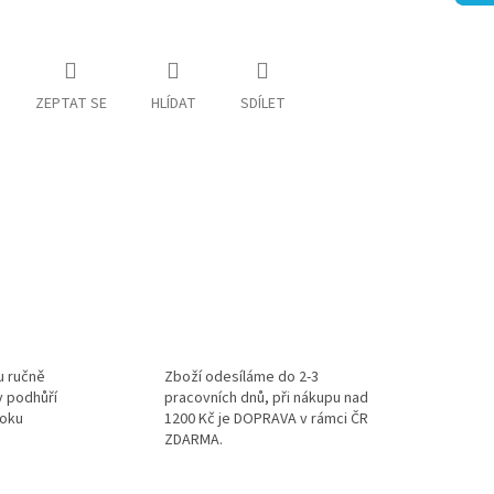
ZEPTAT SE
HLÍDAT
SDÍLET
u ručně
Zboží odesíláme do 2-3
v podhůří
pracovních dnů, při nákupu nad
roku
1200 Kč je DOPRAVA v rámci ČR
ZDARMA.