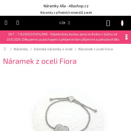
Přejít
Náramky Alla - Allashop.cz
na
obsah
Náramky z přírodních minerálů a oceli
NÁKUP
CZK
KOŠÍK
29.7. - 7.8.2026 DOVOLENÁ - Objednávky budou zpracovávány v týdnu od
Náramky
10.8.2026. Děkujeme za pochopení a přejeme Vám příjemné a pohodové léto
Domů
/
Náramky
/
Dámské náramky z oceli
/
Náramek z oceli Fiora
NOVINKY
❤️
Náramek z oceli Fiora
Náušnice
Řetízky
Klíčenky
Dárkové
sady
Prsteny