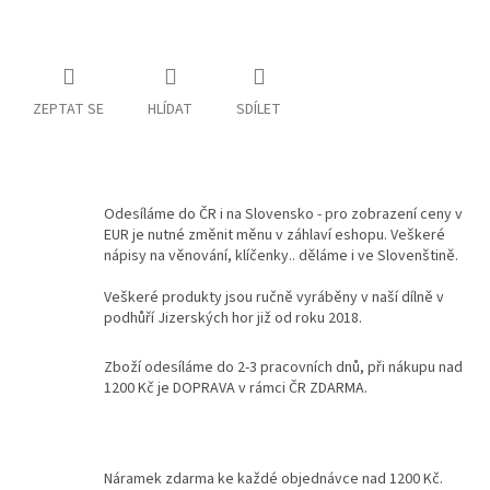
Kontakty
Podmínky
ochrany
ZEPTAT SE
HLÍDAT
SDÍLET
osobních
údajů
Měna
(CZK)
Odesíláme do ČR i na Slovensko - pro zobrazení ceny v
EUR je nutné změnit měnu v záhlaví eshopu. Veškeré
Přihlášení
nápisy na věnování, klíčenky.. děláme i ve Slovenštině.
Veškeré produkty jsou ručně vyráběny v naší dílně v
podhůří Jizerských hor již od roku 2018.
Zboží odesíláme do 2-3 pracovních dnů, při nákupu nad
1200 Kč je DOPRAVA v rámci ČR ZDARMA.
Náramek zdarma ke každé objednávce nad 1200 Kč.