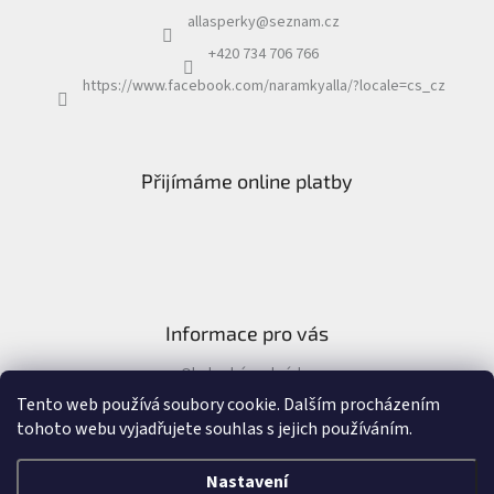
allasperky
@
seznam.cz
+420 734 706 766
https://www.facebook.com/naramkyalla/?locale=cs_cz
Přijímáme online platby
Informace pro vás
Obchodní podmínky
Formulář pro odstoupení od kupní smlouvy
Tento web používá soubory cookie. Dalším procházením
tohoto webu vyjadřujete souhlas s jejich používáním.
Nastavení