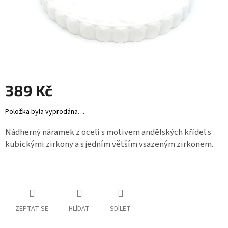
Záložky
do
knížek
Růžence
Šperkovnice
a
stojánky
389 Kč
Svíčky
Měrná
Položka byla vyprodána…
cena:
Produkty
Nádherný náramek z oceli s motivem andělských křídel s
ze
kubickými zirkony a s jedním větším vsazeným zirkonem.
dřeva
Lapače
snů
Plecháčky
ZEPTAT SE
HLÍDAT
SDÍLET
Obchodní
podmínky