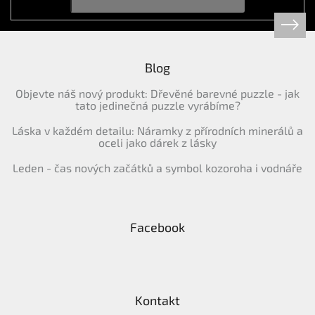
Blog
Objevte náš nový produkt: Dřevěné barevné puzzle - jak
tato jedinečná puzzle vyrábíme?
Láska v každém detailu: Náramky z přírodních minerálů a
oceli jako dárek z lásky
Leden - čas nových začátků a symbol kozoroha i vodnáře
Facebook
Kontakt