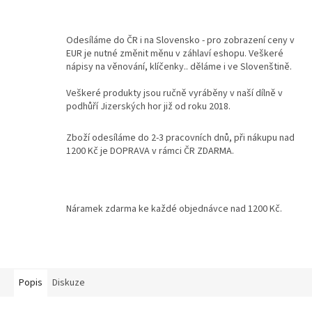
Kontakty
Odesíláme do ČR i na Slovensko - pro zobrazení ceny v
EUR je nutné změnit měnu v záhlaví eshopu. Veškeré
Podmínky
ochrany
nápisy na věnování, klíčenky.. děláme i ve Slovenštině.
osobních
údajů
Veškeré produkty jsou ručně vyráběny v naší dílně v
podhůří Jizerských hor již od roku 2018.
Měna
(CZK)
Zboží odesíláme do 2-3 pracovních dnů, při nákupu nad
1200 Kč je DOPRAVA v rámci ČR ZDARMA.
Přihlášení
Náramek zdarma ke každé objednávce nad 1200 Kč.
Popis
Diskuze