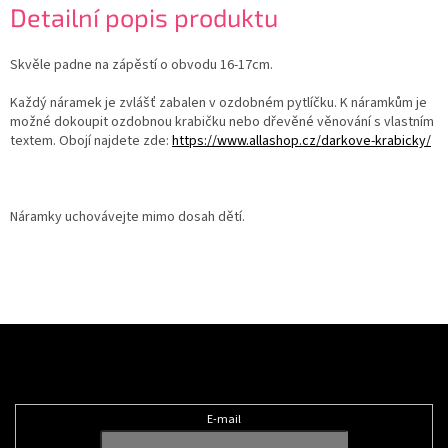
Detailní popis produktu
Skvěle padne na zápěstí o obvodu 16-17cm.
Každý náramek je zvlášť zabalen v ozdobném pytlíčku. K náramkům je
možné dokoupit ozdobnou krabičku nebo dřevěné věnování s vlastním
textem. Obojí najdete zde:
https://www.allashop.cz/darkove-krabicky/
Náramky uchovávejte mimo dosah dětí.
Z
á
Odebírat newsletter
p
a
t
E-mail
í