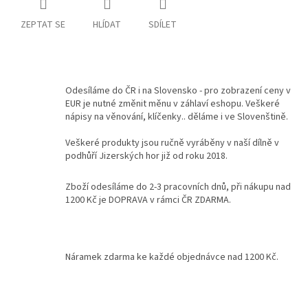
ZEPTAT SE
HLÍDAT
SDÍLET
Kontakty
Podmínky
ochrany
osobních
údajů
Odesíláme do ČR i na Slovensko - pro zobrazení ceny v
EUR je nutné změnit měnu v záhlaví eshopu. Veškeré
Měna
nápisy na věnování, klíčenky.. děláme i ve Slovenštině.
(CZK)
Veškeré produkty jsou ručně vyráběny v naší dílně v
podhůří Jizerských hor již od roku 2018.
Přihlášení
Zboží odesíláme do 2-3 pracovních dnů, při nákupu nad
1200 Kč je DOPRAVA v rámci ČR ZDARMA.
Náramek zdarma ke každé objednávce nad 1200 Kč.