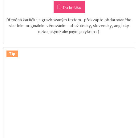
Do košíku
Dřevěná kartička s gravírovaným textem - překvapte obdarovaného
vlastním originálním věnováním - ať už česky, slovensky, anglicky
nebo jakýmkoliv jiným jazykem :-)
Tip