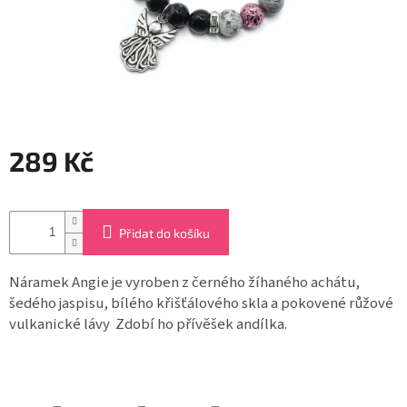
Záložky
do
knížek
Růžence
Šperkovnice
a
stojánky
289 Kč
Svíčky
Měrná
cena:
Produkty
Přidat do košíku
ze
dřeva
Náramek Angie je vyroben z černého žíhaného achátu,
šedého jaspisu, bílého křišťálového skla a pokovené růžové
Lapače
snů
vulkanické lávy Zdobí ho přívěšek andílka.
Plecháčky
Obchodní
podmínky