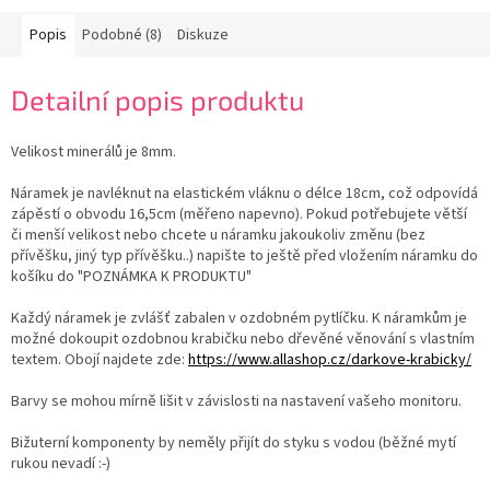
Popis
Podobné (8)
Diskuze
Detailní popis produktu
Velikost minerálů je 8mm.
Náramek je navléknut na elastickém vláknu o délce 18cm, což odpovídá
zápěstí o obvodu 16,5cm (měřeno napevno). Pokud potřebujete větší
či menší velikost nebo chcete u náramku jakoukoliv změnu (bez
přívěšku, jiný typ přívěšku..) napište to ještě před vložením náramku do
košíku do "POZNÁMKA K PRODUKTU"
Každý náramek je zvlášť zabalen v ozdobném pytlíčku. K náramkům je
možné dokoupit ozdobnou krabičku nebo dřevěné věnování s vlastním
textem. Obojí najdete zde:
https://www.allashop.cz/darkove-krabicky/
Barvy se mohou mírně lišit v závislosti na nastavení vašeho monitoru.
Bižuterní komponenty by neměly přijít do styku s vodou (běžné mytí
rukou nevadí :-)