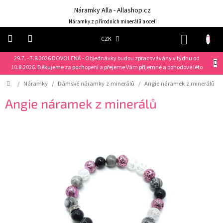
Přejít
Náramky Alla - Allashop.cz
na
obsah
Náramky z přírodních minerálů a oceli
NÁKUP
CZK
KOŠÍK
29.7. - 7.8.2026 DOVOLENÁ - Objednávky budou zpracovávány v týdnu od
Náramky
10.8.2026. Děkujeme za pochopení a přejeme Vám příjemné a pohodové léto
Domů
/
Náramky
/
Dámské náramky z minerálů
/
Angie náramek z minerálů
NOVINKY
❤️
Angie náramek z minerálů
Náušnice
Řetízky
Klíčenky
Dárkové
sady
Prsteny