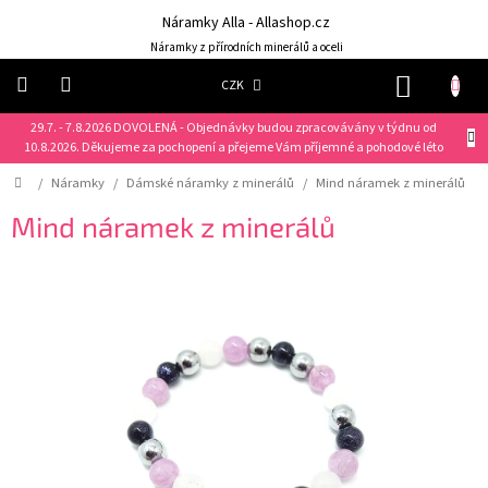
Přejít
Náramky Alla - Allashop.cz
na
obsah
Náramky z přírodních minerálů a oceli
NÁKUP
CZK
KOŠÍK
29.7. - 7.8.2026 DOVOLENÁ - Objednávky budou zpracovávány v týdnu od
Náramky
10.8.2026. Děkujeme za pochopení a přejeme Vám příjemné a pohodové léto
Domů
/
Náramky
/
Dámské náramky z minerálů
/
Mind náramek z minerálů
NOVINKY
❤️
Mind náramek z minerálů
Náušnice
Řetízky
Klíčenky
Dárkové
sady
Prsteny