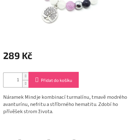
Záložky
do
knížek
Růžence
Šperkovnice
a
stojánky
289 Kč
Svíčky
Měrná
cena:
Produkty
Přidat do košíku
ze
dřeva
Náramek Mind je kombinací turmalínu, tmavě modrého
avanturínu, nefritu a stříbrného hematitu. Zdobí ho
Lapače
snů
přívěšek strom života.
Plecháčky
Obchodní
podmínky