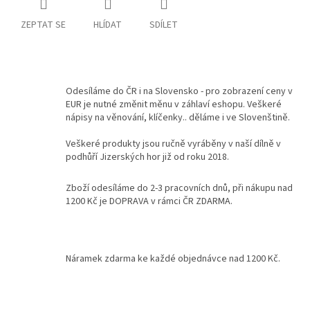
ZEPTAT SE
HLÍDAT
SDÍLET
Kontakty
Podmínky
ochrany
osobních
údajů
Odesíláme do ČR i na Slovensko - pro zobrazení ceny v
EUR je nutné změnit měnu v záhlaví eshopu. Veškeré
Měna
nápisy na věnování, klíčenky.. děláme i ve Slovenštině.
(CZK)
Veškeré produkty jsou ručně vyráběny v naší dílně v
podhůří Jizerských hor již od roku 2018.
Přihlášení
Zboží odesíláme do 2-3 pracovních dnů, při nákupu nad
1200 Kč je DOPRAVA v rámci ČR ZDARMA.
Náramek zdarma ke každé objednávce nad 1200 Kč.