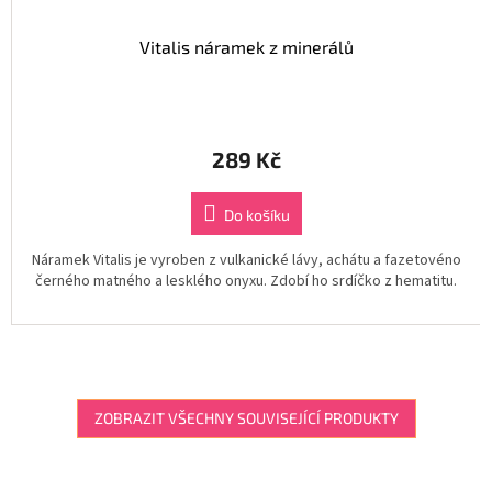
Vitalis náramek z minerálů
289 Kč
Do košíku
Náramek Vitalis je vyroben z vulkanické lávy, achátu a fazetovéno
černého matného a lesklého onyxu. Zdobí ho srdíčko z hematitu.
ZOBRAZIT VŠECHNY SOUVISEJÍCÍ PRODUKTY