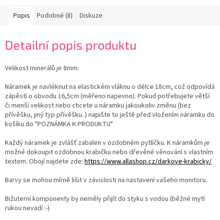
Popis
Podobné (8)
Diskuze
Detailní popis produktu
Velikost minerálů je 8mm.
Náramek je navléknut na elastickém vláknu o délce 18cm, což odpovídá
zápěstí o obvodu 16,5cm (měřeno napevno). Pokud potřebujete větší
či menší velikost nebo chcete u náramku jakoukoliv změnu (bez
přívěšku, jiný typ přívěšku..) napište to ještě před vložením náramku do
košíku do "POZNÁMKA K PRODUKTU"
Každý náramek je zvlášť zabalen v ozdobném pytlíčku. K náramkům je
možné dokoupit ozdobnou krabičku nebo dřevěné věnování s vlastním
textem. Obojí najdete zde:
https://www.allashop.cz/darkove-krabicky/
Barvy se mohou mírně lišit v závislosti na nastavení vašeho monitoru.
Bižuterní komponenty by neměly přijít do styku s vodou (běžné mytí
rukou nevadí :-)