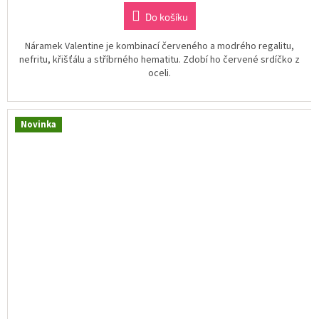
Do košíku
Náramek Valentine je kombinací červeného a modrého regalitu,
nefritu, křišťálu a stříbrného hematitu. Zdobí ho červené srdíčko z
oceli.
Novinka