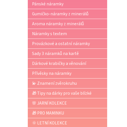
p
Pánské náramky
a
n
Gumičko-náramky z minerálů
e
Aroma náramky z minerálů
l
Náramky s textem
Provázkové a ostatní náramky
Sady 3 náramků na kartě
Dárkové krabičky a věnování
Přívěsky na náramky
💫 Znamení zvěrokruhu
🎁 Tipy na dárky pro vaše blízké
🌸 JARNÍ KOLEKCE
🎁 PRO MAMINKU
🌞 LETNÍ KOLEKCE