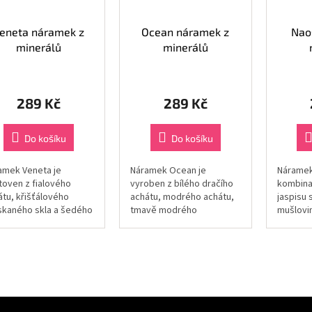
eneta náramek z
Ocean náramek z
Nao
minerálů
minerálů
289 Kč
289 Kč
Do košíku
Do košíku
amek Veneta je
Náramek Ocean je
Náramek
toven z fialového
vyroben z bílého dračího
kombina
átu, křišťálového
achátu, modrého achátu,
jaspisu 
skaného skla a šedého
tmavě modrého
mušlovi
atitu. Zdobí ho
avanturínu a stříbrného
jaspisu,
věšek andělských
hematitu. Zdobí ho
křišťálo
el.
přívěšek lastury.
ho přívě