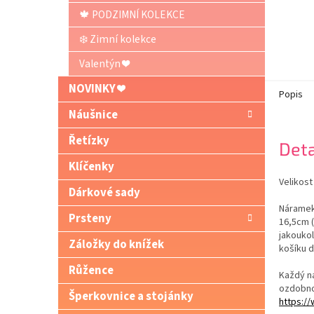
🍁 PODZIMNÍ KOLEKCE
❄️ Zimní kolekce
Valentýn ❤️
NOVINKY ❤️
Popis
Náušnice
Řetízky
Deta
Klíčenky
Velikost
Dárkové sady
Náramek
Prsteny
16,5cm 
jakoukol
Záložky do knížek
košíku 
Růžence
Každý n
ozdobno
Šperkovnice a stojánky
https:/