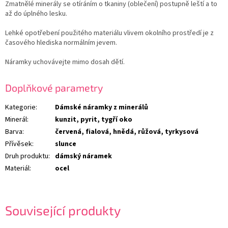
Zmatnělé minerály se otíráním o tkaniny (oblečení) postupně leští a to
až do úplného lesku.
Lehké opotřebení použitého materiálu vlivem okolního prostředí je z
časového hlediska normálním jevem.
Náramky uchovávejte mimo dosah dětí.
Doplňkové parametry
Kategorie
:
Dámské náramky z minerálů
Minerál
:
kunzit, pyrit, tygří oko
Barva
:
červená, fialová, hnědá, růžová, tyrkysová
Přívěsek
:
slunce
Druh produktu
:
dámský náramek
Materiál
:
ocel
Související produkty