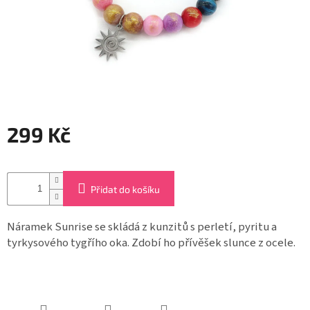
Záložky
do
knížek
Růžence
Šperkovnice
a
stojánky
299 Kč
Svíčky
Měrná
cena:
Produkty
ze
Přidat do košíku
dřeva
Náramek Sunrise se skládá z kunzitů s perletí, pyritu a
Lapače
tyrkysového tygřího oka. Zdobí ho přívěšek slunce z ocele.
snů
Plecháčky
Obchodní
podmínky