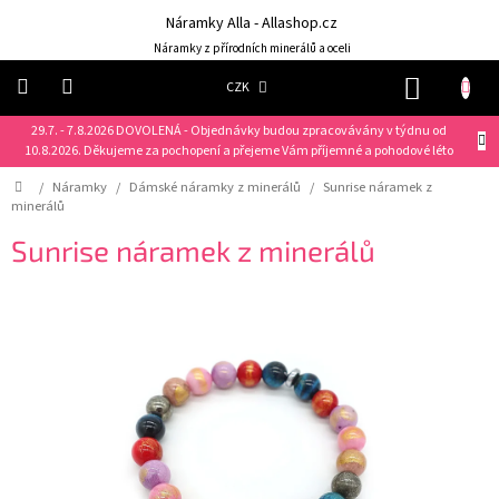
Přejít
Náramky Alla - Allashop.cz
na
obsah
Náramky z přírodních minerálů a oceli
NÁKUP
CZK
KOŠÍK
29.7. - 7.8.2026 DOVOLENÁ - Objednávky budou zpracovávány v týdnu od
Náramky
10.8.2026. Děkujeme za pochopení a přejeme Vám příjemné a pohodové léto
Domů
/
Náramky
/
Dámské náramky z minerálů
/
Sunrise náramek z
NOVINKY
minerálů
❤️
Sunrise náramek z minerálů
Náušnice
Řetízky
Klíčenky
Dárkové
sady
Prsteny