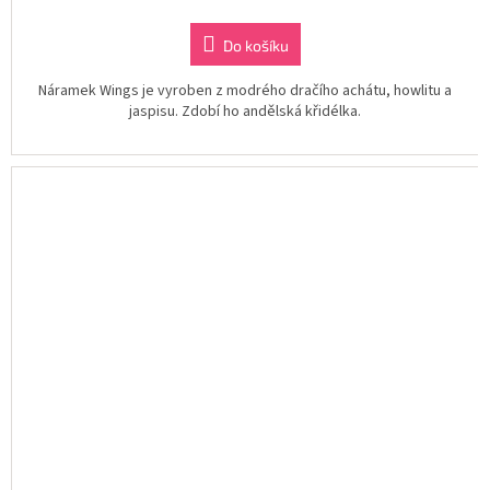
Do košíku
Náramek Wings je vyroben z modrého dračího achátu, howlitu a
jaspisu. Zdobí ho andělská křidélka.