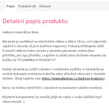
Popis
Podobné (8)
Diskuze
Detailní popis produktu
Velikost minerálů je 8mm.
Náramek je navléknut na elastickém vláknu o délce 18cm, což odpovídá
zápěstí o obvodu 16,5cm (měřeno napevno). Pokud potřebujete větší
či menší velikost nebo chcete u náramku jakoukoliv změnu (bez
přívěšku, jiný typ přívěšku..) napište to ještě před vložením náramku do
košíku do "POZNÁMKA K PRODUKTU"
Každý náramek je zvlášť zabalen v ozdobném pytlíčku. K náramkům je
možné dokoupit ozdobnou krabičku nebo dřevěné věnování s vlastním
textem. Obojí najdete zde:
https://www.allashop.cz/darkove-krabicky/
Barvy se mohou mírně lišit v závislosti na nastavení vašeho monitoru.
Bižuterní komponenty by neměly přijít do styku s vodou (běžné mytí
rukou nevadí :-)