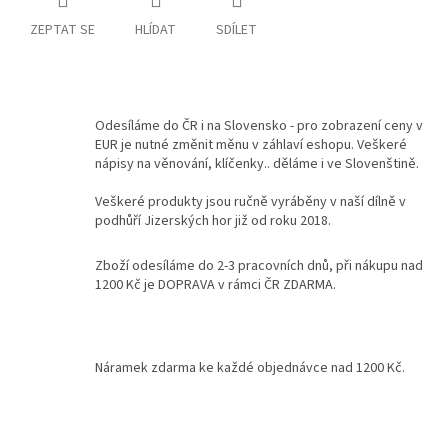
ZEPTAT SE
HLÍDAT
SDÍLET
Kontakty
Podmínky
ochrany
osobních
údajů
Odesíláme do ČR i na Slovensko - pro zobrazení ceny v
EUR je nutné změnit měnu v záhlaví eshopu. Veškeré
Měna
nápisy na věnování, klíčenky.. děláme i ve Slovenštině.
(CZK)
Veškeré produkty jsou ručně vyráběny v naší dílně v
podhůří Jizerských hor již od roku 2018.
Přihlášení
Zboží odesíláme do 2-3 pracovních dnů, při nákupu nad
1200 Kč je DOPRAVA v rámci ČR ZDARMA.
Náramek zdarma ke každé objednávce nad 1200 Kč.