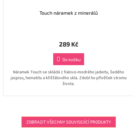
Touch náramek z minerálů
289 Kč
Do košíku
Náramek Touch se skládá z fialovo-modrého jadeitu, šedého
jaspisu, hematitu a křišťálového skla. Zdobí ho přívěšek stromu
života.
ZOBRAZIT VŠECHNY SOUVISEJÍCÍ PRODUKTY