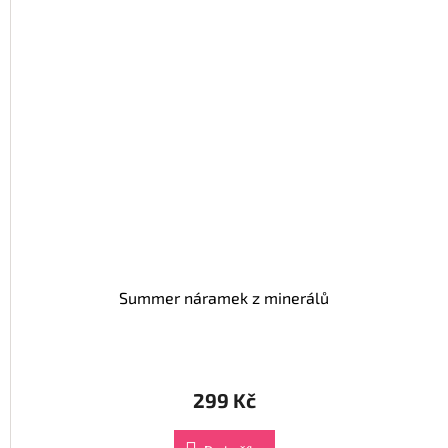
Summer náramek z minerálů
299 Kč