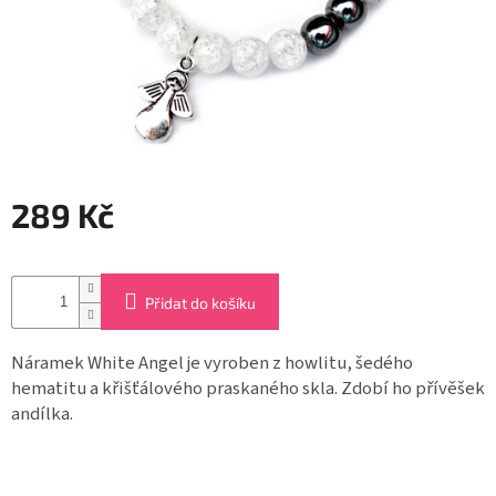
Záložky
do
knížek
Růžence
Šperkovnice
a
stojánky
289 Kč
Svíčky
Měrná
cena:
Produkty
ze
Přidat do košíku
dřeva
Náramek White Angel je vyroben z howlitu, šedého
Lapače
hematitu a křišťálového praskaného skla. Zdobí ho přívěšek
snů
andílka.
Plecháčky
Obchodní
podmínky