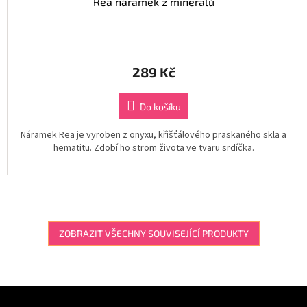
Rea náramek z minerálů
289 Kč
Do košíku
Náramek Rea je vyroben z onyxu, křišťálového praskaného skla a
hematitu. Zdobí ho strom života ve tvaru srdíčka.
ZOBRAZIT VŠECHNY SOUVISEJÍCÍ PRODUKTY
Z