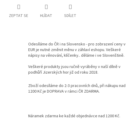
Kontakty
ZEPTAT SE
HLÍDAT
SDÍLET
Podmínky
ochrany
osobních
údajů
Odesíláme do ČR i na Slovensko - pro zobrazení ceny v
Měna
EUR je nutné změnit měnu v záhlaví eshopu. Veškeré
(CZK)
nápisy na věnování, klíčenky.. děláme i ve Slovenštině.
Veškeré produkty jsou ručně vyráběny v naší dílně v
Přihlášení
podhůří Jizerských hor již od roku 2018.
Zboží odesíláme do 2-3 pracovních dnů, při nákupu nad
1200 Kč je DOPRAVA v rámci ČR ZDARMA.
Náramek zdarma ke každé objednávce nad 1200 Kč.