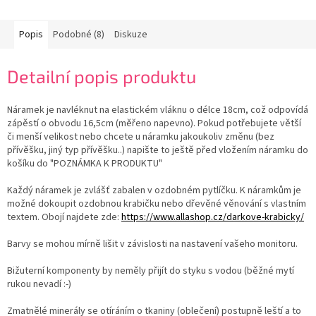
Popis
Podobné (8)
Diskuze
Detailní popis produktu
Náramek je navléknut na elastickém vláknu o délce 18cm, což odpovídá
zápěstí o obvodu 16,5cm (měřeno napevno). Pokud potřebujete větší
či menší velikost nebo chcete u náramku jakoukoliv změnu (bez
přívěšku, jiný typ přívěšku..) napište to ještě před vložením náramku do
košíku do "POZNÁMKA K PRODUKTU"
Každý náramek je zvlášť zabalen v ozdobném pytlíčku. K náramkům je
možné dokoupit ozdobnou krabičku nebo dřevěné věnování s vlastním
textem. Obojí najdete zde:
https://www.allashop.cz/darkove-krabicky/
Barvy se mohou mírně lišit v závislosti na nastavení vašeho monitoru.
Bižuterní komponenty by neměly přijít do styku s vodou (běžné mytí
rukou nevadí :-)
Zmatnělé minerály se otíráním o tkaniny (oblečení) postupně leští a to