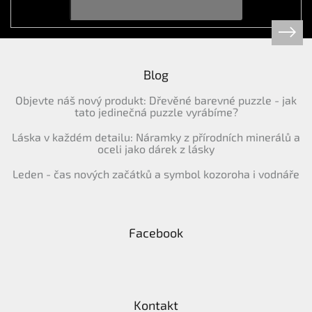
í
Blog
Objevte náš nový produkt: Dřevěné barevné puzzle - jak
tato jedinečná puzzle vyrábíme?
Láska v každém detailu: Náramky z přírodních minerálů a
oceli jako dárek z lásky
Leden - čas nových začátků a symbol kozoroha i vodnáře
Facebook
Kontakt