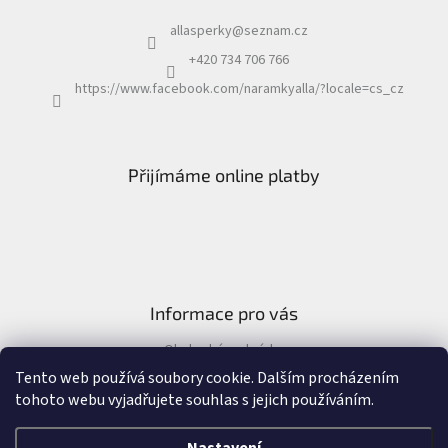
allasperky
@
seznam.cz
+420 734 706 766
https://www.facebook.com/naramkyalla/?locale=cs_cz
Přijímáme online platby
Informace pro vás
Obchodní podmínky
Formulář pro odstoupení od kupní smlouvy
Tento web používá soubory cookie. Dalším procházením
tohoto webu vyjadřujete souhlas s jejich používáním.