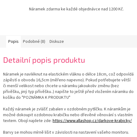
Náramek zdarma ke každé objednávce nad 1200 Kč.
Popis
Podobné (8)
Diskuze
Detailní popis produktu
Náramek je navléknut na elastickém vláknu o délce 18cm, což odpovídá
zápěstí o obvodu 16,5cm (měřeno napevno). Pokud potřebujete větší
či menší velikost nebo chcete u náramku jakoukoliv změnu (bez
přívěšku, jiný typ přívěšku..) napište to ještě před vložením náramku do
košíku do "POZNÁMKA K PRODUKTU"
Každý náramek je zvlášť zabalen v ozdobném pytlíčku. K náramkům je
možné dokoupit ozdobnou krabičku nebo dřevěné věnování s vlastním
textem. Obojí najdete zde:
https://www.allashop.cz/darkove-krabicky/
Barvy se mohou mírně lišit v závislosti na nastavení vašeho monitoru.