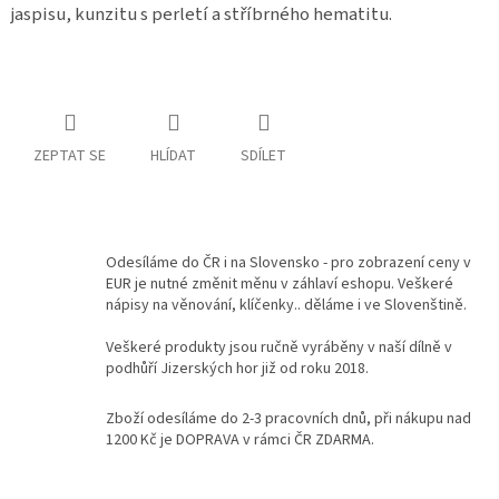
jaspisu,
kunzitu s perletí a stříbrného hematitu.
Kontakty
Podmínky
ochrany
osobních
údajů
ZEPTAT SE
HLÍDAT
SDÍLET
Měna
(CZK)
Přihlášení
Odesíláme do ČR i na Slovensko - pro zobrazení ceny v
EUR je nutné změnit měnu v záhlaví eshopu. Veškeré
nápisy na věnování, klíčenky.. děláme i ve Slovenštině.
Veškeré produkty jsou ručně vyráběny v naší dílně v
podhůří Jizerských hor již od roku 2018.
Zboží odesíláme do 2-3 pracovních dnů, při nákupu nad
1200 Kč je DOPRAVA v rámci ČR ZDARMA.