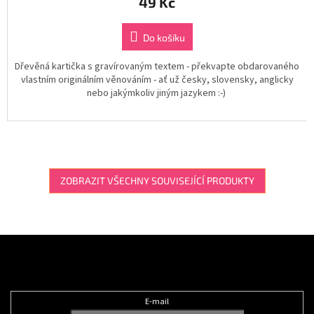
49 Kč
Do košíku
Dřevěná kartička s gravírovaným textem - překvapte obdarovaného
vlastním originálním věnováním - ať už česky, slovensky, anglicky
nebo jakýmkoliv jiným jazykem :-)
ZOBRAZIT VŠECHNY SOUVISEJÍCÍ PRODUKTY
Z
á
Odebírat newsletter
p
a
t
E-mail