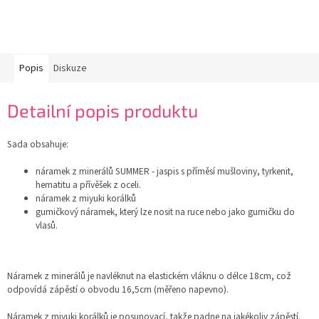
Popis
Diskuze
Detailní popis produktu
Sada obsahuje:
náramek z minerálů SUMMER - ja
spis s příměsí mušloviny, tyrkenit,
hematitu a přívěšek z oceli.
náramek z miyuki korálků
gumičkový náramek, který lze nosit na ruce nebo jako gumičku do
vlasů.
Náramek z minerálů je navléknut na elastickém vláknu o délce 18cm, což
odpovídá zápěstí o obvodu 16,5cm (měřeno napevno).
Náramek z miyuki korálků je posunovací, takže padne na jakékoliv zápěstí.