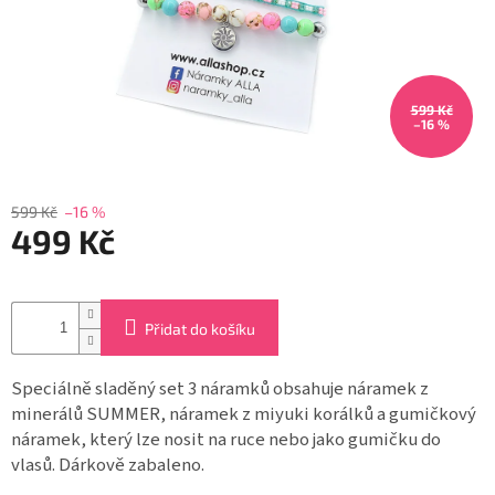
Záložky
do
knížek
Růžence
599 Kč
–16 %
Šperkovnice
a
stojánky
599 Kč
–16 %
Svíčky
499 Kč
Měrná
Produkty
ze
cena:
dřeva
Přidat do košíku
Lapače
Speciálně sladěný set 3 náramků obsahuje náramek z
snů
minerálů SUMMER, náramek z miyuki korálků
a gumičkový
Plecháčky
náramek, který lze nosit na ruce nebo jako gumičku do
vlasů. Dárkově zabaleno.
Obchodní
podmínky