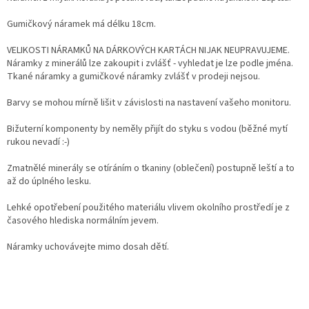
Gumičkový náramek má délku 18cm.
VELIKOSTI NÁRAMKŮ NA DÁRKOVÝCH KARTÁCH NIJAK NEUPRAVUJEME.
Náramky z minerálů lze zakoupit i zvlášť - vyhledat je lze podle jména.
Tkané náramky a gumičkové náramky zvlášť v prodeji nejsou.
Barvy se mohou mírně lišit v závislosti na nastavení vašeho monitoru.
Bižuterní komponenty by neměly přijít do styku s vodou (běžné mytí
rukou nevadí :-)
Zmatnělé minerály se otíráním o tkaniny (oblečení) postupně leští a to
až do úplného lesku.
Lehké opotřebení použitého materiálu vlivem okolního prostředí je z
časového hlediska normálním jevem.
Náramky uchovávejte mimo dosah dětí.