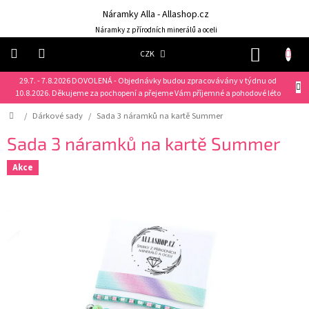
Přejít
Náramky Alla - Allashop.cz
na
obsah
Náramky z přírodních minerálů a oceli
NÁKUP
CZK
KOŠÍK
29.7. - 7.8.2026 DOVOLENÁ - Objednávky budou zpracovávány v týdnu od
Náramky
10.8.2026. Děkujeme za pochopení a přejeme Vám příjemné a pohodové léto
Domů
/
Dárkové sady
/
Sada 3 náramků na kartě Summer
NOVINKY
❤️
Sada 3 náramků na kartě Summer
Náušnice
Akce
Řetízky
Klíčenky
Dárkové
sady
Prsteny