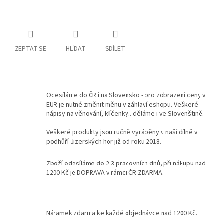
Kontakty
Podmínky
ochrany
ZEPTAT SE
HLÍDAT
SDÍLET
osobních
údajů
Měna
(CZK)
Odesíláme do ČR i na Slovensko - pro zobrazení ceny v
EUR je nutné změnit měnu v záhlaví eshopu. Veškeré
Přihlášení
nápisy na věnování, klíčenky.. děláme i ve Slovenštině.
Veškeré produkty jsou ručně vyráběny v naší dílně v
podhůří Jizerských hor již od roku 2018.
Zboží odesíláme do 2-3 pracovních dnů, při nákupu nad
1200 Kč je DOPRAVA v rámci ČR ZDARMA.
Náramek zdarma ke každé objednávce nad 1200 Kč.