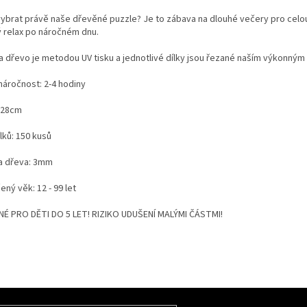
vybrat právě naše dřevěné puzzle? Je to zábava na dlouhé večery pro celou
ý relax po náročném dnu.
a dřevo je metodou UV tisku a jednotlivé dílky jsou řezané naším výkonným
áročnost: 2-4 hodiny
 28cm
lků: 150 kusů
a dřeva: 3mm
ný věk: 12 - 99 let
É PRO DĚTI DO 5 LET! RIZIKO UDUŠENÍ MALÝMI ČÁSTMI!