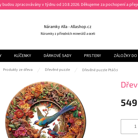
ky budou zpracovávány v týdnu od 10.8.2026. Děkujeme za pochopení a př
Náramky Alla - Allashop.cz
Náramky z přírodních minerálů a oceli
Y
KLÍČENKY
DÁRKOVÉ SADY
PRSTENY
ZÁLOŽKY DO 
ů
Produkty ze dřeva
Dřevěné puzzle
Dřevěné puzzle Ptáčci
Dřev
549
Měrná
cena: