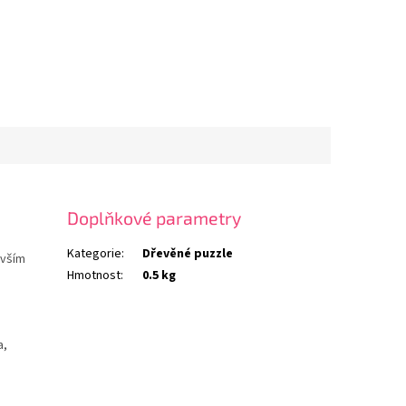
Doplňkové parametry
Kategorie
:
Dřevěné puzzle
evším
Hmotnost
:
0.5 kg
a,