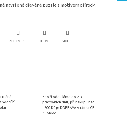
ně navržené dřevěné puzzle s motivem přírody.
ZEPTAT SE
HLÍDAT
SDÍLET
u ručně
Zboží odesíláme do 2-3
v podhůří
pracovních dnů, při nákupu nad
roku
1200 Kč je DOPRAVA v rámci ČR
ZDARMA.