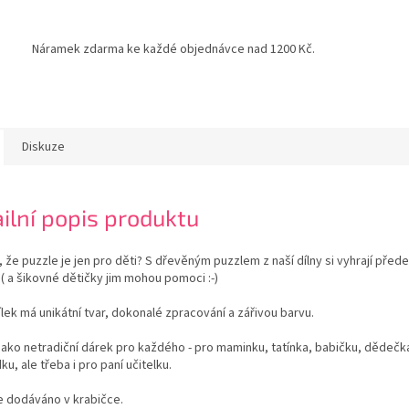
Náramek zdarma ke každé objednávce nad 1200 Kč.
Diskuze
ilní popis produktu
, že puzzle je jen pro děti? S dřevěným puzzlem z naší dílny si vyhrají před
 ( a šikovné dětičky jim mohou pomoci :-)
lek má unikátní tvar, dokonalé zpracování a zářivou barvu.
jako netradiční dárek pro každého - pro maminku, tatínka, babičku, dědečk
u, ale třeba i pro paní učitelku.
e dodáváno v krabičce.