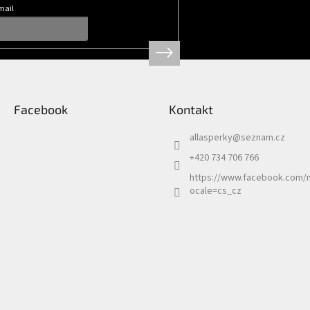
mail
Facebook
Kontakt
allasperky
@
seznam.cz
+420 734 706 766
https://www.facebook.com/n
ocale=cs_cz