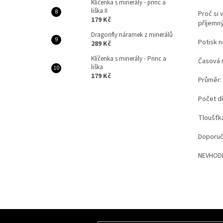
Klíčenka s minerály - princ a
liška II
Proč si 
179 Kč
příjemn
Dragonfly náramek z minerálů
Potisk n
289 Kč
Klíčenka s minerály - Princ a
Časová n
liška
179 Kč
Průměr:
Počet dí
Tloušťk
Doporuče
NEVHODN
Z