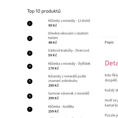
Top 10 produktů
Klíčenky s minerály - 12 druhů
99 Kč
Dřevěné věnování s vlastním
textem
Popis
49 Kč
Dárkové krabičky - čtvercové
59 Kč
Deta
Klíčenka s minerály - čtyřlístek
179 Kč
Kdo říká
Náramky z minerálů podle
dospělí.
znamení zvěrokruhu
299 Kč
Každý dí
Summer náramek z minerálů
299 Kč
Hodí se 
kamarádk
Klíčenka - Andělka
159 Kč
Puzzle j