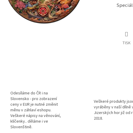
Speciál
TISK
Odesíláme do ČR i na
Slovensko - pro zobrazení
Veškeré produkty jso
ceny v EUR je nutné změnit
vyráběny v naší dílně 
měnu v záhlaví eshopu.
Jizerských hor již od 
Veškeré nápisy na věnování,
2018.
klíčenky.. děláme i ve
Slovenštině.