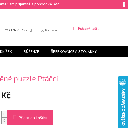
ejeme Vám příjemné a pohodové léto
NÁKUPNÍ
Prázdný košík
CENY V:
CZK
Přihlášení
KOŠÍK
KNÍŽEK
RŮŽENCE
ŠPERKOVNICE A STOJÁNKY
SVÍČKY
ěné puzzle Ptáčci
 Kč
Přidat do košíku