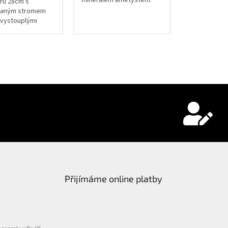
minerálem ametystem.
ru 28cm s
vaným stromem
 vystouplými
i číslicemi.
zapadnou do
liv interiéru.
Přijímáme online platby