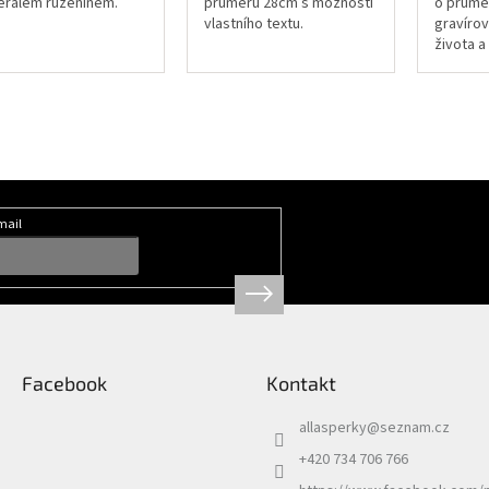
erálem růženínem.
průměru 28cm s možností
o průmě
vlastního textu.
gravíro
života a
dřevěným
Skvěle 
jakéhoko
mail
Facebook
Kontakt
allasperky
@
seznam.cz
+420 734 706 766