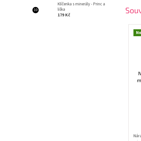
Klíčenka s minerály - Princ a
Souv
liška
179 Kč
No
N
m
Nára