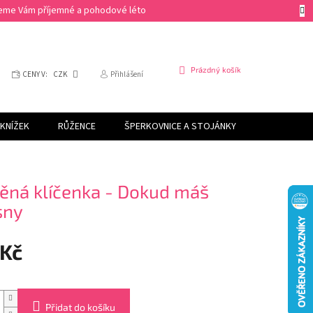
ejeme Vám příjemné a pohodové léto
NÁKUPNÍ
Prázdný košík
CENY V:
CZK
Přihlášení
KOŠÍK
KNÍŽEK
RŮŽENCE
ŠPERKOVNICE A STOJÁNKY
SVÍČKY
ěná klíčenka - Dokud máš
sny
 Kč
Přidat do košíku