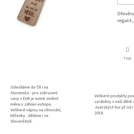
Dřevěná
regalit,
TISK
Odesíláme do ČR i na
Slovensko - pro zobrazení
Veškeré produkty jso
ceny v EUR je nutné změnit
vyráběny v naší dílně 
měnu v záhlaví eshopu.
Jizerských hor již od 
Veškeré nápisy na věnování,
2018.
klíčenky.. děláme i ve
Slovenštině.