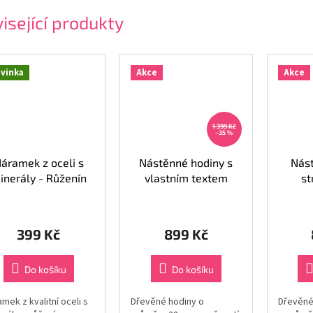
isející produkty
vinka
Akce
Akce
1 399 Kč
–35 %
áramek z oceli s
Nástěnné hodiny s
Nás
inerály - Růženín
vlastním textem
st
399 Kč
899 Kč
Do košíku
Do košíku
mek z kvalitní oceli s
Dřevěné hodiny o
Dřevěné