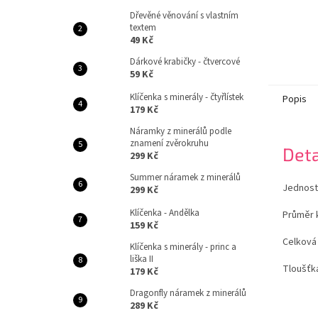
Dřevěné věnování s vlastním
textem
49 Kč
Dárkové krabičky - čtvercové
59 Kč
Klíčenka s minerály - čtyřlístek
Popis
179 Kč
Náramky z minerálů podle
znamení zvěrokruhu
Deta
299 Kč
Summer náramek z minerálů
Jednost
299 Kč
Klíčenka - Andělka
Průměr 
159 Kč
Celková
Klíčenka s minerály - princ a
liška II
Tloušťk
179 Kč
Dragonfly náramek z minerálů
289 Kč