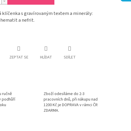
 klíčenka s gravírovaným textem a minerály:
 hematit a nefrit.
ZEPTAT SE
HLÍDAT
SDÍLET
u ručně
Zboží odesíláme do 2-3
v podhůří
pracovních dnů, při nákupu nad
roku
1200 Kč je DOPRAVA v rámci ČR
ZDARMA.