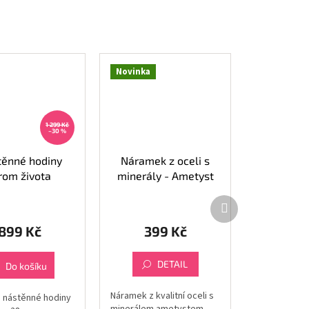
Novinka
1 299 Kč
–30 %
těnné hodiny
Náramek z oceli s
rom života
minerály - Ametyst
Další
produkt
899 Kč
399 Kč
DETAIL
Do košíku
Náramek z kvalitní oceli s
 nástěnné hodiny