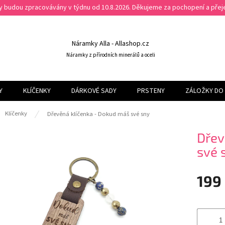
ky budou zpracovávány v týdnu od 10.8.2026. Děkujeme za pochopení a př
Náramky Alla - Allashop.cz
Náramky z přírodních minerálů a oceli
Y
KLÍČENKY
DÁRKOVÉ SADY
PRSTENY
ZÁLOŽKY DO 
ů
Klíčenky
Dřevěná klíčenka - Dokud máš své sny
Dřev
své 
199
Měrná
cena: