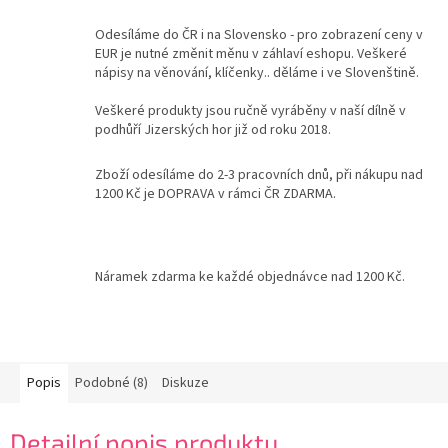
Odesíláme do ČR i na Slovensko - pro zobrazení ceny v
Kontakty
EUR je nutné změnit měnu v záhlaví eshopu. Veškeré
nápisy na věnování, klíčenky.. děláme i ve Slovenštině.
Podmínky
ochrany
osobních
Veškeré produkty jsou ručně vyráběny v naší dílně v
údajů
podhůří Jizerských hor již od roku 2018.
Měna
(CZK)
Zboží odesíláme do 2-3 pracovních dnů, při nákupu nad
1200 Kč je DOPRAVA v rámci ČR ZDARMA.
Přihlášení
Náramek zdarma ke každé objednávce nad 1200 Kč.
Popis
Podobné (8)
Diskuze
Detailní popis produktu