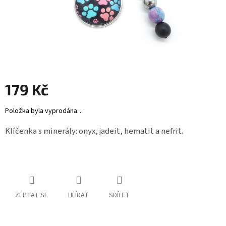
Záložky
do
knížek
Růžence
Šperkovnice
a
stojánky
179 Kč
Svíčky
Měrná
Položka byla vyprodána…
cena:
Produkty
Klíčenka s minerály: onyx, jadeit, hematit a nefrit.
ze
dřeva
Lapače
snů
ZEPTAT SE
HLÍDAT
SDÍLET
Plecháčky
Obchodní
podmínky