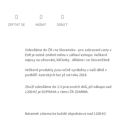
Kontakty
Podmínky
ochrany
ZEPTAT SE
HLÍDAT
SDÍLET
osobních
údajů
Měna
(CZK)
Odesíláme do ČR i na Slovensko - pro zobrazení ceny v
EUR je nutné změnit měnu v záhlaví eshopu. Veškeré
nápisy na věnování, klíčenky.. děláme i ve Slovenštině.
Přihlášení
Veškeré produkty jsou ručně vyráběny v naší dílně v
podhůří Jizerských hor již od roku 2018.
Zboží odesíláme do 2-3 pracovních dnů, při nákupu nad
1200 Kč je DOPRAVA v rámci ČR ZDARMA.
Náramek zdarma ke každé objednávce nad 1200 Kč.