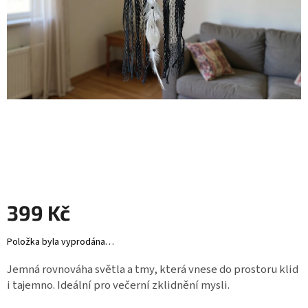
Záložky
do
knížek
Růžence
Šperkovnice
a
stojánky
Svíčky
Produkty
ze
dřeva
399 Kč
Lapače
Měrná
Položka byla vyprodána…
snů
cena:
Jemná rovnováha světla a tmy, která vnese do prostoru klid
Plecháčky
i tajemno. Ideální pro večerní zklidnění mysli.
Obchodní
podmínky