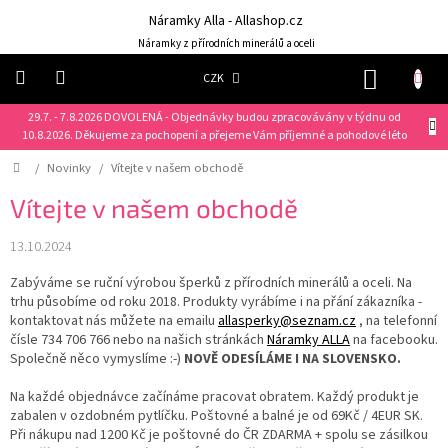
Přejít
Náramky Alla - Allashop.cz
na
obsah
Náramky z přírodních minerálů a oceli
NÁKUP
CZK
KOŠÍK
29.7. - 7.8.2026 DOVOLENÁ - Objednávky budou zpracovávány v týdnu od
Náramky
10.8.2026. Děkujeme za pochopení a přejeme Vám příjemné a pohodové léto
Domů
/
Novinky
/
Vítejte v našem obchodě
NOVINKY
❤️
Vítejte v našem obchodě
Náušnice
13.10.2024
Zabýváme se ruční výrobou šperků z přírodních minerálů a oceli. Na
Řetízky
trhu působíme od roku 2018.
Produkty vyrábíme i na přání zákazníka -
kontaktovat nás můžete na emailu
allasperky@seznam.cz
, na telefonní
Klíčenky
čísle 734 706 766 nebo na našich stránkách
Náramky ALLA
na facebooku.
Společně něco vymyslíme :-)
NOVĚ ODESÍLÁME I NA SLOVENSKO.
Dárkové
sady
Na každé objednávce začínáme pracovat obratem. Každý produkt je
zabalen v ozdobném pytlíčku. Poštovné a balné je od 69Kč / 4EUR SK.
Prsteny
Při nákupu nad 1200 Kč je poštovné do ČR ZDARMA + spolu se zásilkou