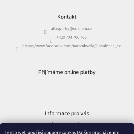
Kontakt
allasperky
@
seznam.cz
+420 734 706 766
https://www.facebook.com/naramkyalla/?locale=cs_cz
Přijímáme online platby
Informace pro vás
Obchodní podmínky
Formulář pro odstoupení od kupní smlouvy
Tento web používá soubory cookie. Dalším procházením