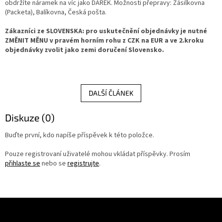
obdržíte náramek na víc jako DÁREK. Možnosti přepravy: Zásilkovna
(Packeta), Balíkovna, Česká pošta.
Záložky
do
knížek
Zákazníci ze SLOVENSKA: pro uskutečnění objednávky je nutné
ZMĚNIT MĚNU v pravém horním rohu z CZK na EUR a ve 2.kroku
Růžence
objednávky zvolit jako zemi doručení Slovensko.
Šperkovnice
a
stojánky
DALŠÍ ČLÁNEK
Svíčky
Diskuze (0)
Produkty
ze
Buďte první, kdo napíše příspěvek k této položce.
dřeva
Pouze registrovaní uživatelé mohou vkládat příspěvky. Prosím
přihlaste se
nebo se
registrujte
.
Lapače
snů
Plecháčky
Z
á
Obchodní
podmínky