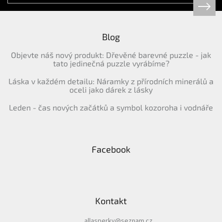
Blog
Objevte náš nový produkt: Dřevěné barevné puzzle - jak
tato jedinečná puzzle vyrábíme?
Láska v každém detailu: Náramky z přírodních minerálů a
oceli jako dárek z lásky
Leden - čas nových začátků a symbol kozoroha i vodnáře
Facebook
Kontakt
allasperky
@
seznam.cz