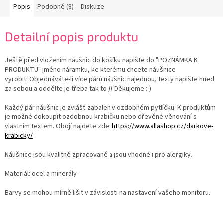
Popis
Podobné (8)
Diskuze
Detailní popis produktu
Ještě před vložením náušnic do košíku napište do "POZNÁMKA K
PRODUKTU" jméno náramku, ke kterému chcete náušnice
vyrobit. Objednáváte-li více párů náušnic najednou, texty napište hned
za sebou a oddělte je třeba tak to
//
Děkujeme :-)
Každý pár náušnic je zvlášť zabalen v ozdobném pytlíčku. K produktům
je možné dokoupit ozdobnou krabičku nebo dřevěné věnování s
vlastním textem. Obojí najdete zde:
https://www.allashop.cz/darkove-
krabicky/
Náušnice jsou kvalitně zpracované a jsou vhodné i pro alergiky.
Materiál: ocel a minerály
Barvy se mohou mírně lišit v závislosti na nastavení vašeho monitoru.