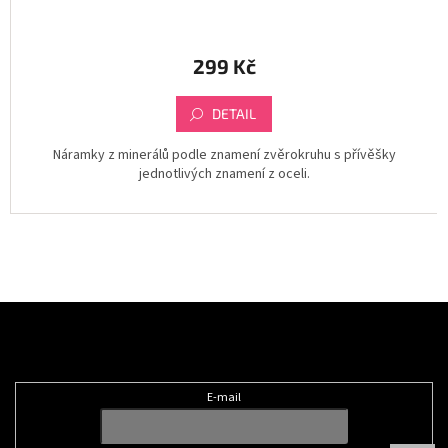
299 Kč
DETAIL
Náramky z minerálů podle znamení zvěrokruhu s přívěšky
jednotlivých znamení z oceli.
Z
á
Odebírat newsletter
p
a
t
E-mail
í