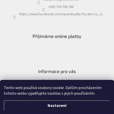
+420 734 706 766
https://www.facebook.com/naramkyalla/?locale=cs_cz
Přijímáme online platby
Informace pro vás
Obchodní podmínky
Formulář pro odstoupení od kupní smlouvy
Tento web používá soubory cookie. Dalším procházením
tohoto webu vyjadřujete souhlas s jejich používáním.
Nastavení
Vytvořil Shoptet
&