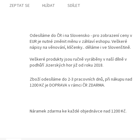
ZEPTAT SE
HLÍDAT
SDÍLET
Kontakty
Podmínky
ochrany
osobních
Odesíláme do ČR i na Slovensko - pro zobrazení ceny v
údajů
EUR je nutné změnit měnu v záhlaví eshopu. Veškeré
nápisy na věnování, klíčenky.. děláme i ve Slovenštině.
Měna
(CZK)
Veškeré produkty jsou ručně vyráběny v naší dílně v
podhůří Jizerských hor již od roku 2018.
Přihlášení
Zboží odesíláme do 2-3 pracovních dnů, při nákupu nad
1200 Kč je DOPRAVA v rámci ČR ZDARMA.
Náramek zdarma ke každé objednávce nad 1200 Kč.