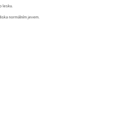
o lesku.
diska normálním jevem.