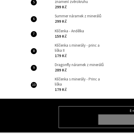
znamení zvěrokruhu
299 Kč
Summer náramek z minerálů
299 Kč
Klíčenka - Andělka
159 Kč
Klíčenka s minerály - princ a
liška II
179 Kč
Dragonfly náramek z minerálů
289 Kč
Klíčenka s minerály - Princ a
liška
179 Kč
Z
á
E-
Odebírat newsletter
p
a
t