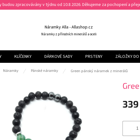
ky budou zpracovávány v týdnu od 10.8.2026. Děkujeme za pochopení a př
Náramky Alla - Allashop.cz
Náramky z přírodních minerálů a oceli
Y
KLÍČENKY
DÁRKOVÉ SADY
PRSTENY
ZÁLOŽKY DO 
ů
Náramky
Pánské náramky
Green pánský náramek z minerálů
Gree
339
Měrná
cena: