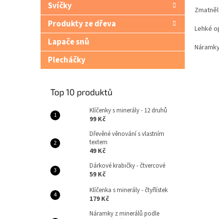
Svíčky
Zmatnělé
Produkty ze dřeva
Lehké op
Lapače snů
Náramky
Plecháčky
Top 10 produktů
Klíčenky s minerály - 12 druhů
99 Kč
Dřevěné věnování s vlastním
textem
49 Kč
Dárkové krabičky - čtvercové
59 Kč
Klíčenka s minerály - čtyřlístek
179 Kč
Náramky z minerálů podle