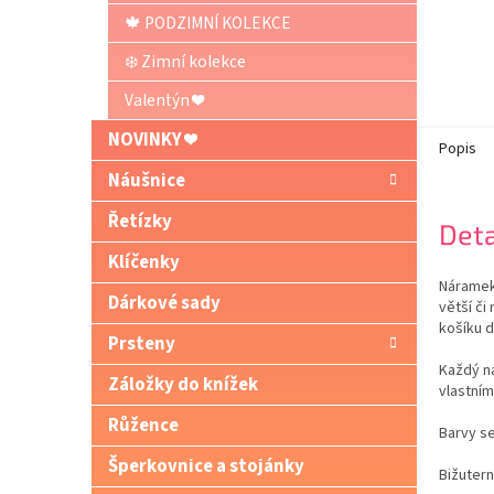
🍁 PODZIMNÍ KOLEKCE
❄️ Zimní kolekce
Valentýn ❤️
NOVINKY ❤️
Popis
Náušnice
Řetízky
Deta
Klíčenky
Náramek
Dárkové sady
větší či
košíku 
Prsteny
Každý n
Záložky do knížek
vlastním
Růžence
Barvy se
Šperkovnice a stojánky
Bižutern