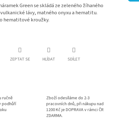
náramek Green se skládá ze zeleného
žíhaného
 vulkanické lávy, matného onyxu a hematitu.
o hematitové kroužky.
ZEPTAT SE
HLÍDAT
SDÍLET
u ručně
Zboží odesíláme do 2-3
v podhůří
pracovních dnů, při nákupu nad
roku
1200 Kč je DOPRAVA v rámci ČR
ZDARMA.