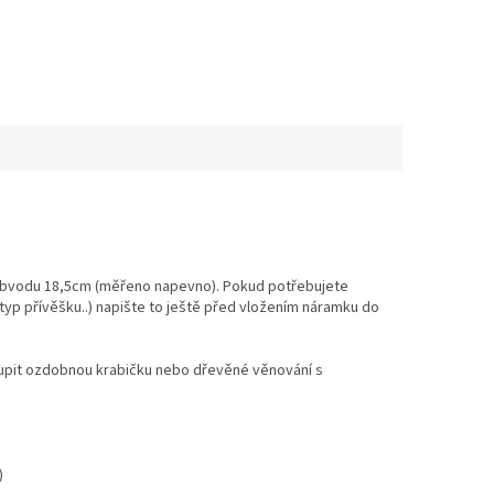
 obvodu 18,5cm (měřeno napevno). Pokud potřebujete
 typ přívěšku..) napište to ještě před vložením náramku do
upit ozdobnou krabičku nebo dřevěné věnování s
)