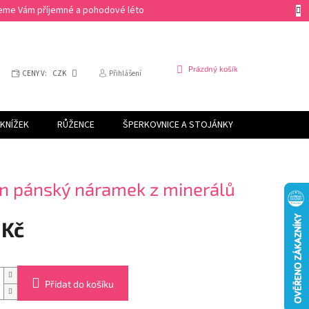
ejeme Vám příjemné a pohodové léto
NÁKUPNÍ
Prázdný košík
CENY V:
CZK
Přihlášení
KOŠÍK
KNÍŽEK
RŮŽENCE
ŠPERKOVNICE A STOJÁNKY
SVÍČKY
n pánský náramek z minerálů
 Kč
Přidat do košíku