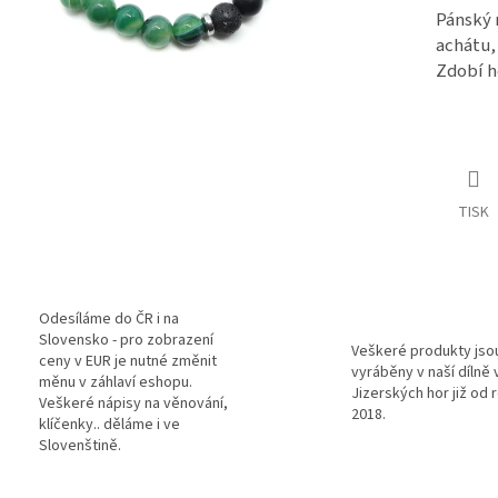
Pánský 
achátu,
Zdobí h
TISK
Odesíláme do ČR i na
Slovensko - pro zobrazení
Veškeré produkty jso
ceny v EUR je nutné změnit
vyráběny v naší dílně 
měnu v záhlaví eshopu.
Jizerských hor již od 
Veškeré nápisy na věnování,
2018.
klíčenky.. děláme i ve
Slovenštině.