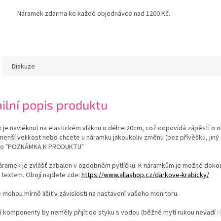
Náramek zdarma ke každé objednávce nad 1200 Kč.
Diskuze
ilní popis produktu
 je navléknut na elastickém vláknu o délce 20cm, což odpovídá zápěstí o
 menší velikost nebo chcete u náramku jakoukoliv změnu (bez přívěšku, jiný
do "POZNÁMKA K PRODUKTU"
áramek je zvlášť zabalen v ozdobném pytlíčku. K náramkům je možné doko
 textem. Obojí najdete zde:
https://www.allashop.cz/darkove-krabicky/
 mohou mírně lišit v závislosti na nastavení vašeho monitoru.
í komponenty by neměly přijít do styku s vodou (běžné mytí rukou nevadí :-