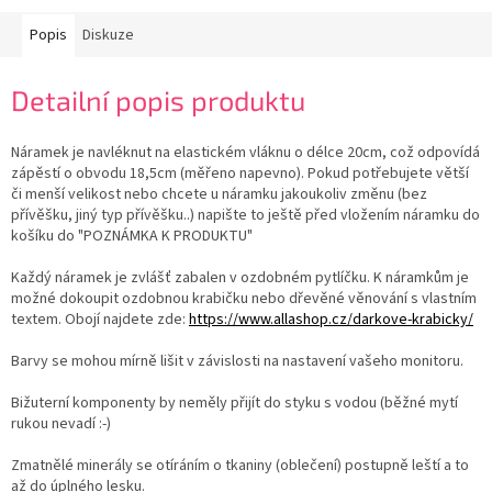
Popis
Diskuze
Detailní popis produktu
Náramek je navléknut na elastickém vláknu o délce 20cm, což odpovídá
zápěstí o obvodu 18,5cm (měřeno napevno). Pokud potřebujete větší
či menší velikost nebo chcete u náramku jakoukoliv změnu (bez
přívěšku, jiný typ přívěšku..) napište to ještě před vložením náramku do
košíku do "POZNÁMKA K PRODUKTU"
Každý náramek je zvlášť zabalen v ozdobném pytlíčku. K náramkům je
možné dokoupit ozdobnou krabičku nebo dřevěné věnování s vlastním
textem. Obojí najdete zde:
https://www.allashop.cz/darkove-krabicky/
Barvy se mohou mírně lišit v závislosti na nastavení vašeho monitoru.
Bižuterní komponenty by neměly přijít do styku s vodou (běžné mytí
rukou nevadí :-)
Zmatnělé minerály se otíráním o tkaniny (oblečení) postupně leští a to
až do úplného lesku.