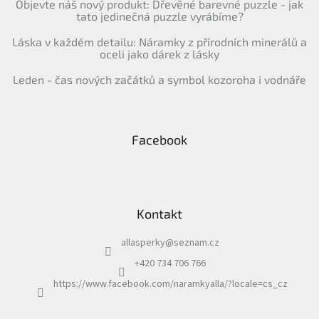
Objevte náš nový produkt: Dřevěné barevné puzzle - jak
tato jedinečná puzzle vyrábíme?
Láska v každém detailu: Náramky z přírodních minerálů a
oceli jako dárek z lásky
Leden - čas nových začátků a symbol kozoroha i vodnáře
Facebook
Kontakt
allasperky
@
seznam.cz
+420 734 706 766
https://www.facebook.com/naramkyalla/?locale=cs_cz