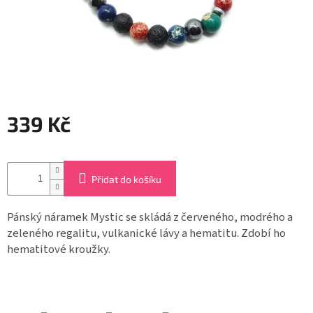
Záložky
do
knížek
Růžence
Šperkovnice
a
stojánky
339 Kč
Svíčky
Měrná
cena:
Produkty
Přidat do košíku
ze
dřeva
Pánský náramek Mystic se skládá z červeného, modrého a
zeleného regalitu, vulkanické lávy a hematitu. Zdobí ho
Lapače
snů
hematitové kroužky.
Plecháčky
Obchodní
podmínky