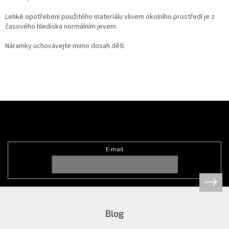
Lehké opotřebení použitého materiálu vlivem okolního prostředí je z
časového hlediska normálním jevem.
Náramky uchovávejte mimo dosah dětí.
Z
á
Odebírat newsletter
p
a
t
E-mail
í
Blog