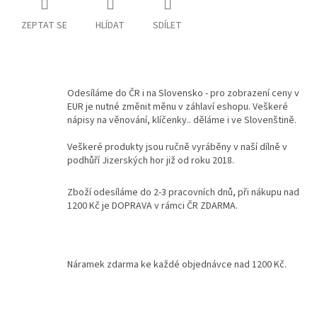
ZEPTAT SE
HLÍDAT
SDÍLET
Kontakty
Podmínky
ochrany
osobních
údajů
Odesíláme do ČR i na Slovensko - pro zobrazení ceny v
EUR je nutné změnit měnu v záhlaví eshopu. Veškeré
Měna
nápisy na věnování, klíčenky.. děláme i ve Slovenštině.
(CZK)
Veškeré produkty jsou ručně vyráběny v naší dílně v
podhůří Jizerských hor již od roku 2018.
Přihlášení
Zboží odesíláme do 2-3 pracovních dnů, při nákupu nad
1200 Kč je DOPRAVA v rámci ČR ZDARMA.
Náramek zdarma ke každé objednávce nad 1200 Kč.