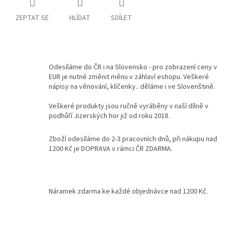
ZEPTAT SE
HLÍDAT
SDÍLET
Kontakty
Podmínky
ochrany
osobních
údajů
Odesíláme do ČR i na Slovensko - pro zobrazení ceny v
EUR je nutné změnit měnu v záhlaví eshopu. Veškeré
Měna
nápisy na věnování, klíčenky.. děláme i ve Slovenštině.
(CZK)
Veškeré produkty jsou ručně vyráběny v naší dílně v
podhůří Jizerských hor již od roku 2018.
Přihlášení
Zboží odesíláme do 2-3 pracovních dnů, při nákupu nad
1200 Kč je DOPRAVA v rámci ČR ZDARMA.
Náramek zdarma ke každé objednávce nad 1200 Kč.