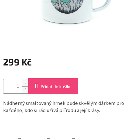
Záložky
do
knížek
Růžence
Šperkovnice
a
stojánky
299 Kč
Svíčky
Měrná
cena:
Produkty
ze
Přidat do košíku
dřeva
Nádherný smaltovaný hrnek bude skvělým dárkem pro
Lapače
snů
každého, kdo si rád užívá přírodu a její krásy.
Plecháčky
Obchodní
podmínky