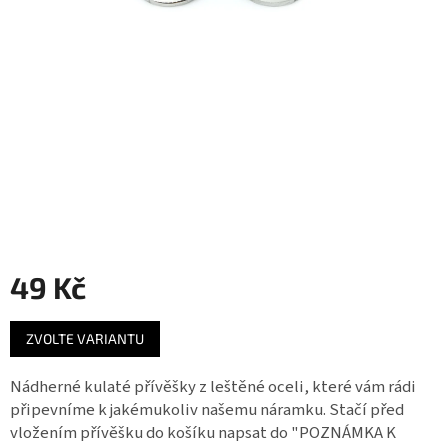
Záložky
do
knížek
Růžence
Šperkovnice
a
stojánky
Svíčky
Produkty
ze
49 Kč
dřeva
Měrná
Lapače
ZVOLTE VARIANTU
cena:
snů
Nádherné kulaté přívěšky z leštěné oceli,
které vám rádi
Plecháčky
připevníme k jakémukoliv našemu náramku. Stačí před
vložením přívěšku do košíku napsat do "POZNÁMKA K
Obchodní
podmínky