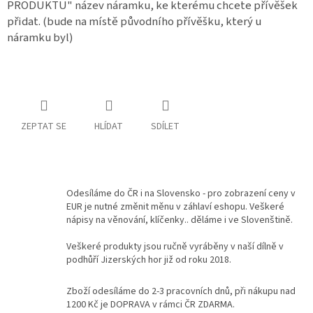
PRODUKTU" název náramku, ke kterému chcete přívěšek
přidat. (bude na místě původního přívěšku, který u
Kontakty
náramku byl)
Podmínky
ochrany
osobních
údajů
Měna
(CZK)
ZEPTAT SE
HLÍDAT
SDÍLET
Přihlášení
Odesíláme do ČR i na Slovensko - pro zobrazení ceny v
EUR je nutné změnit měnu v záhlaví eshopu. Veškeré
nápisy na věnování, klíčenky.. děláme i ve Slovenštině.
Veškeré produkty jsou ručně vyráběny v naší dílně v
podhůří Jizerských hor již od roku 2018.
Zboží odesíláme do 2-3 pracovních dnů, při nákupu nad
1200 Kč je DOPRAVA v rámci ČR ZDARMA.