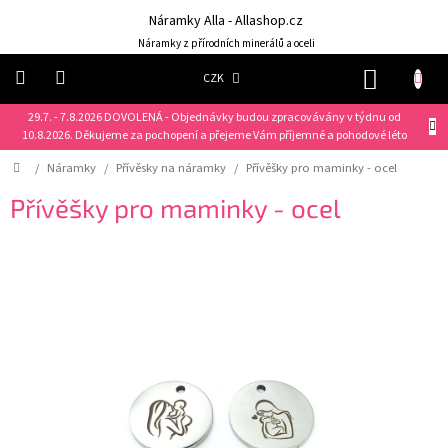
Přejít
Náramky Alla - Allashop.cz
na
obsah
Náramky z přírodních minerálů a oceli
NÁKUP
CZK
KOŠÍK
29.7. - 7.8.2026 DOVOLENÁ - Objednávky budou zpracovávány v týdnu od
Náramky
10.8.2026. Děkujeme za pochopení a přejeme Vám příjemné a pohodové léto
Domů
/
Náramky
/
Přívěsky na náramky
/
Přívěšky pro maminky - ocel
NOVINKY
❤️
Přívěšky pro maminky - ocel
Náušnice
Řetízky
Klíčenky
Dárkové
sady
Prsteny