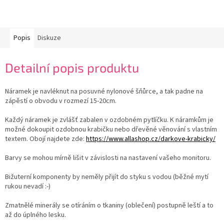
Popis
Diskuze
Detailní popis produktu
Náramek je navléknut na posuvné nylonové šňůrce, a tak padne na
zápěstí o obvodu v rozmezí 15-20cm.
Každý náramek je zvlášť zabalen v ozdobném pytlíčku. K náramkům je
možné dokoupit ozdobnou krabičku nebo dřevěné věnování s vlastním
textem. Obojí najdete zde:
https://www.allashop.cz/darkove-krabicky/
Barvy se mohou mírně lišit v závislosti na nastavení vašeho monitoru.
Bižuterní komponenty by neměly přijít do styku s vodou (běžné mytí
rukou nevadí :-)
Zmatnělé minerály se otíráním o tkaniny (oblečení) postupně leští a to
až do úplného lesku.