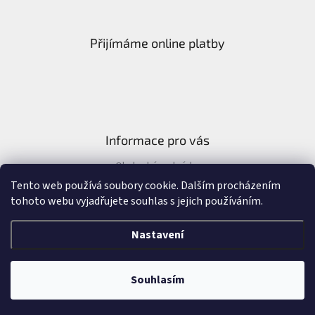
Přijímáme online platby
Informace pro vás
Obchodní podmínky
Formulář pro odstoupení od kupní smlouvy
Tento web používá soubory cookie. Dalším procházením
tohoto webu vyjadřujete souhlas s jejich používáním.
Nastavení
Vytvořil Shoptet
&
Souhlasím
Copyright 2026
Náramky Alla - Allashop.cz
. Všechna práva vyhrazena.