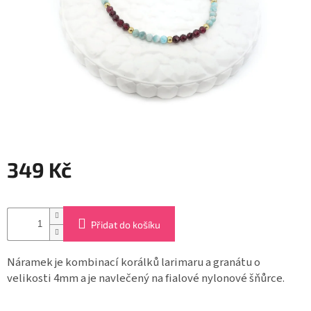
Záložky
do
knížek
Růžence
Šperkovnice
a
stojánky
Svíčky
349 Kč
Produkty
ze
Měrná
dřeva
cena:
Přidat do košíku
Lapače
snů
Náramek je kombinací korálků larimaru a granátu o
Plecháčky
velikosti 4mm a je navlečený na fialové nylonové šňůrce.
Obchodní
podmínky