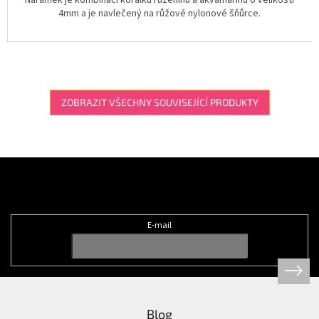
4mm a je navlečený na růžové nylonové šňůrce.
ZOBRAZIT VŠECHNY SOUVISEJÍCÍ PRODUKTY
Z
á
Odebírat newsletter
p
a
t
E-mail
í
Blog