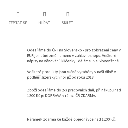
Kontakty
Podmínky
ZEPTAT SE
HLÍDAT
SDÍLET
ochrany
osobních
údajů
Měna
(CZK)
Odesíláme do ČR i na Slovensko - pro zobrazení ceny v
EUR je nutné změnit měnu v záhlaví eshopu. Veškeré
nápisy na věnování, klíčenky.. děláme i ve Slovenštině.
Přihlášení
Veškeré produkty jsou ručně vyráběny v naší dílně v
podhůří Jizerských hor již od roku 2018.
Zboží odesíláme do 2-3 pracovních dnů, při nákupu nad
1200 Kč je DOPRAVA v rámci ČR ZDARMA.
Náramek zdarma ke každé objednávce nad 1200 Kč.