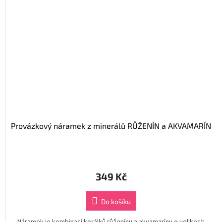
Provázkový náramek z minerálů RŮŽENÍN a AKVAMARÍN
349 Kč
Do košíku
Náramek je kombinací korálků růženínu a akvamarínu o velikosti