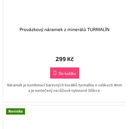
Provázkový náramek z minerálů TURMALÍN
299 Kč
Do košíku
Náramek je kombinací barevných korálků turmalínu o velikosti 4mm
a je navlečený na růžové nylonové šňůrce.
Novinka