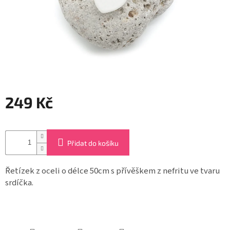
Záložky
do
knížek
Růžence
Šperkovnice
a
stojánky
249 Kč
Svíčky
Měrná
cena:
Produkty
ze
Přidat do košíku
dřeva
Řetízek z oceli o délce 50cm s přívěškem z nefritu ve tvaru
Lapače
snů
srdíčka.
Plecháčky
Obchodní
podmínky