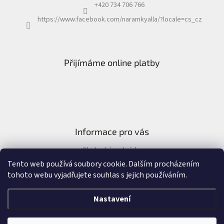
+420 734 706 766
https://www.facebook.com/naramkyalla/?locale=cs_cz
Přijímáme online platby
Informace pro vás
Obchodní podmínky
Formulář pro odstoupení od kupní smlouvy
Tento web používá soubory cookie. Dalším procházením
tohoto webu vyjadřujete souhlas s jejich používáním.
Nastavení
Vytvořil Shoptet
&