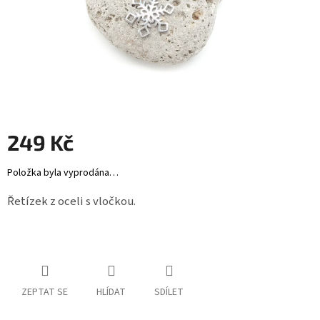
Záložky
do
knížek
Růžence
Šperkovnice
a
stojánky
249 Kč
Svíčky
Měrná
Položka byla vyprodána…
cena:
Produkty
ze
Řetízek z oceli s vločkou.
dřeva
Lapače
snů
Plecháčky
ZEPTAT SE
HLÍDAT
SDÍLET
Obchodní
podmínky