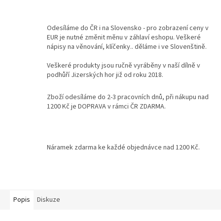
Kontakty
Odesíláme do ČR i na Slovensko - pro zobrazení ceny v
EUR je nutné změnit měnu v záhlaví eshopu. Veškeré
Podmínky
ochrany
nápisy na věnování, klíčenky.. děláme i ve Slovenštině.
osobních
údajů
Veškeré produkty jsou ručně vyráběny v naší dílně v
podhůří Jizerských hor již od roku 2018.
Měna
(CZK)
Zboží odesíláme do 2-3 pracovních dnů, při nákupu nad
1200 Kč je DOPRAVA v rámci ČR ZDARMA.
Přihlášení
Náramek zdarma ke každé objednávce nad 1200 Kč.
Popis
Diskuze