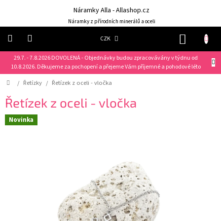
Přejít
Náramky Alla - Allashop.cz
na
obsah
Náramky z přírodních minerálů a oceli
NÁKUP
CZK
KOŠÍK
29.7. - 7.8.2026 DOVOLENÁ - Objednávky budou zpracovávány v týdnu od
Náramky
10.8.2026. Děkujeme za pochopení a přejeme Vám příjemné a pohodové léto
Domů
/
Řetízky
/
Řetízek z oceli - vločka
NOVINKY
❤️
Řetízek z oceli - vločka
Náušnice
Novinka
Řetízky
Klíčenky
Dárkové
sady
Prsteny