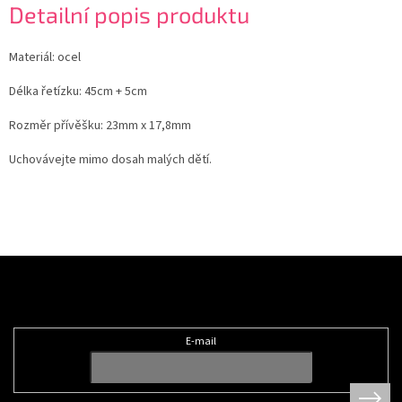
Detailní popis produktu
Materiál: ocel
Délka řetízku: 45cm + 5cm
Rozměr přívěšku: 23mm x 17,8mm
Uchovávejte mimo dosah malých dětí.
Z
á
Odebírat newsletter
p
a
t
E-mail
í