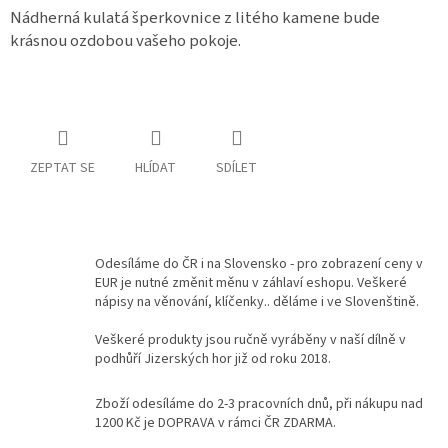
Nádherná kulatá šperkovnice z litého kamene bude
Kontakty
krásnou ozdobou vašeho pokoje.
Podmínky
ochrany
osobních
údajů
Měna
ZEPTAT SE
HLÍDAT
SDÍLET
(CZK)
Přihlášení
Odesíláme do ČR i na Slovensko - pro zobrazení ceny v
EUR je nutné změnit měnu v záhlaví eshopu. Veškeré
nápisy na věnování, klíčenky.. děláme i ve Slovenštině.
Veškeré produkty jsou ručně vyráběny v naší dílně v
podhůří Jizerských hor již od roku 2018.
Zboží odesíláme do 2-3 pracovních dnů, při nákupu nad
1200 Kč je DOPRAVA v rámci ČR ZDARMA.