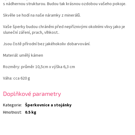
s nádhernou strukturou. Budou tak krásnou ozdobou vašeho pokoje.
Skvěle se hodí na naše náramky z minerálů.
Vaše šperky budou chráněni před nepříznivými okolními vlivy jako je
sluneční záření, prach, vlhkost..
Jsou čistě přírodní bez jakéhokoliv dobarvování.
Materiál: umělý kámen
Rozměry: průměr 10,5cm x výška 6,3 cm
Váha: cca 620 g
Doplňkové parametry
Kategorie
:
Šperkovnice a stojánky
Hmotnost
:
0.5 kg