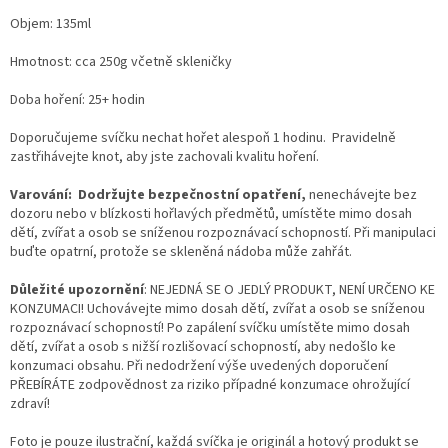
Objem: 135ml
Hmotnost: cca 250g včetně skleničky
Doba hoření: 25+ hodin
Doporučujeme svíčku nechat hořet alespoň 1 hodinu. Pravidelně
zastřihávejte knot, aby jste zachovali kvalitu hoření.
Varování:
Dodržujte bezpečnostní opatření
,
nenechávejte bez
dozoru nebo v blízkosti hořlavých předmětů, umístěte mimo dosah
dětí, zvířat a osob se sníženou rozpoznávací schopností. Při manipulaci
buďte opatrní, protože se skleněná nádoba může zahřát.
Důležité upozornění
: NEJEDNÁ SE O JEDLÝ PRODUKT, NENÍ URČENO KE
KONZUMACI! Uchovávejte mimo dosah dětí, zvířat a osob se sníženou
rozpoznávací schopností! Po zapálení svíčku umístěte mimo dosah
dětí, zvířat a osob s nižší rozlišovací schopností, aby nedošlo ke
konzumaci obsahu. Při nedodržení výše uvedených doporučení
PŘEBÍRÁTE zodpovědnost za riziko případné konzumace ohrožující
zdraví!
Foto je pouze ilustrační, každá svíčka je originál a hotový produkt se