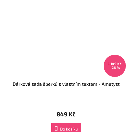
1 149 Kč
–26 %
Dárková sada šperků s vlastním textem - Ametyst
849 Kč
Do košíku