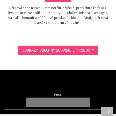
Dárková sada náramku z minerálů, náušnic, prstýnku a řetízku z
kvalitní oceli se srdíčkem z ametystu. Složení minerálů: ametyst,
turmalín, hematit a křišťálové praskané sklo. Součástí je dárková
krabička s osobním věnováním.
ZOBRAZIT VŠECHNY SOUVISEJÍCÍ PRODUKTY
Z
á
Odebírat newsletter
p
a
t
E-mail
í