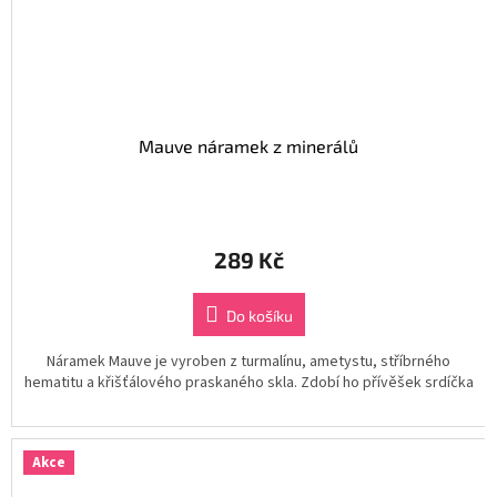
Mauve náramek z minerálů
289 Kč
Do košíku
Náramek Mauve je vyroben z turmalínu, ametystu, stříbrného
hematitu a křišťálového praskaného skla. Zdobí ho přívěšek srdíčka
Akce