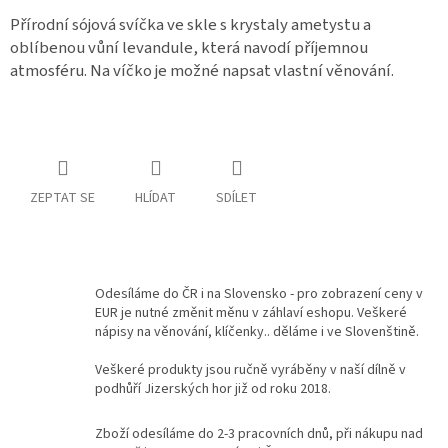
Přírodní sójová svíčka ve skle s krystaly ametystu a
Kontakty
oblíbenou vůní levandule, která navodí příjemnou
atmosféru. Na víčko je možné napsat vlastní věnování.
Podmínky
ochrany
osobních
údajů
Měna
(CZK)
ZEPTAT SE
HLÍDAT
SDÍLET
Přihlášení
Odesíláme do ČR i na Slovensko - pro zobrazení ceny v
EUR je nutné změnit měnu v záhlaví eshopu. Veškeré
nápisy na věnování, klíčenky.. děláme i ve Slovenštině.
Veškeré produkty jsou ručně vyráběny v naší dílně v
podhůří Jizerských hor již od roku 2018.
Zboží odesíláme do 2-3 pracovních dnů, při nákupu nad