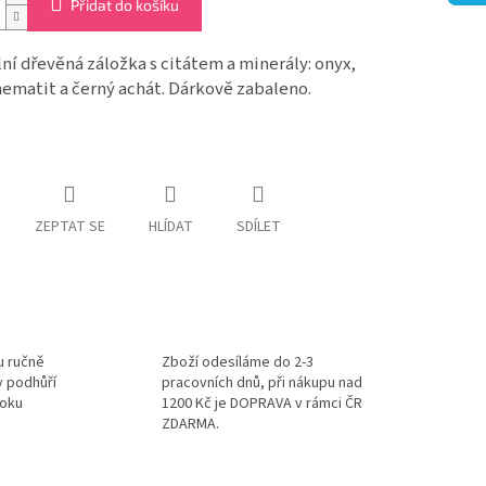
Přidat do košíku
lní dřevěná záložka s citátem a minerály: onyx,
 hematit a černý achát. Dárkově zabaleno.
ZEPTAT SE
HLÍDAT
SDÍLET
u ručně
Zboží odesíláme do 2-3
v podhůří
pracovních dnů, při nákupu nad
roku
1200 Kč je DOPRAVA v rámci ČR
ZDARMA.