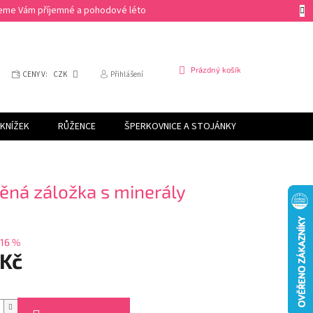
ejeme Vám příjemné a pohodové léto
NÁKUPNÍ
Prázdný košík
CENY V:
CZK
Přihlášení
KOŠÍK
KNÍŽEK
RŮŽENCE
ŠPERKOVNICE A STOJÁNKY
SVÍČKY
ěná záložka s minerály
16 %
 Kč