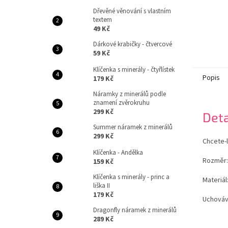
Dřevěné věnování s vlastním
textem
49 Kč
Dárkové krabičky - čtvercové
59 Kč
Klíčenka s minerály - čtyřlístek
Popis
179 Kč
Náramky z minerálů podle
znamení zvěrokruhu
299 Kč
Deta
Summer náramek z minerálů
299 Kč
Chcete-l
Klíčenka - Andělka
Rozměr:
159 Kč
Klíčenka s minerály - princ a
Materiál
liška II
179 Kč
Uchováv
Dragonfly náramek z minerálů
289 Kč