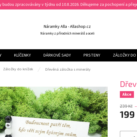
ky budou zpracovávány v týdnu od 10.8.2026. Děkujeme za pochopení a př
Náramky Alla - Allashop.cz
Náramky z přírodních minerálů a oceli
Y
KLÍČENKY
DÁRKOVÉ SADY
PRSTENY
ZÁLOŽKY DO 
ů
Záložky do knížek
Dřevěná záložka s minerály
Dřev
Akce
239 Kč
–
199
Měrná
cena: