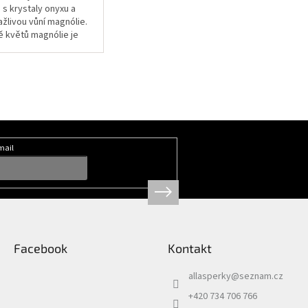
 s krystaly onyxu a
ažlivou vůní magnólie
.
ě květů magnólie je
bolem ženskosti a
sy. Na víčko je možné
at vlastní věnování.
mail
Facebook
Kontakt
allasperky
@
seznam.cz
+420 734 706 766