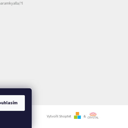
aramkyalla/?l
ouhlasím
Vytvořil Shoptet
&