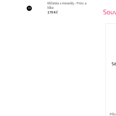
Klíčenka s minerály - Princ a
liška
Souv
179 Kč
Só
Přír