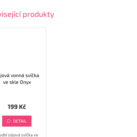
isející produkty
jová vonná svíčka
ve skle Onyx
199 Kč
DETAIL
odní sójová svíčka ve