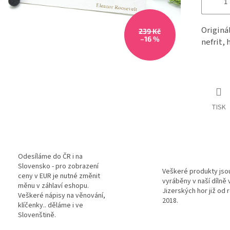
Originá
239 Kč
–16 %
nefrit,
TISK
Odesíláme do ČR i na
Slovensko - pro zobrazení
Veškeré produkty jso
ceny v EUR je nutné změnit
vyráběny v naší dílně 
měnu v záhlaví eshopu.
Jizerských hor již od 
Veškeré nápisy na věnování,
2018.
klíčenky.. děláme i ve
Slovenštině.