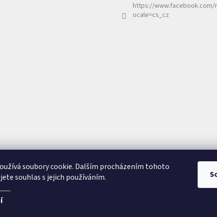
https://www.facebook.com/n
ocale=cs_cz
oužívá soubory cookie. Dalším procházením tohoto
S
jete souhlas s jejich používáním.
hrazena.
í