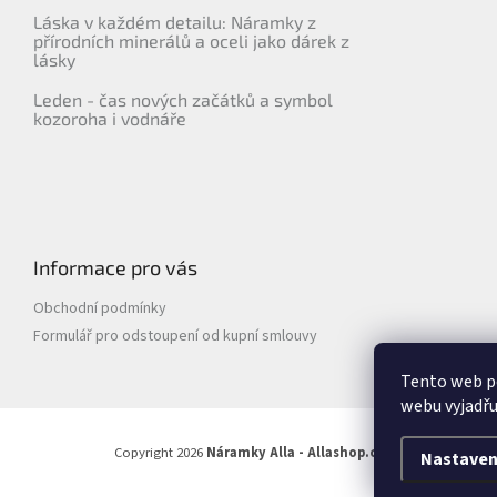
Láska v každém detailu: Náramky z
přírodních minerálů a oceli jako dárek z
lásky
Leden - čas nových začátků a symbol
kozoroha i vodnáře
Informace pro vás
Obchodní podmínky
Formulář pro odstoupení od kupní smlouvy
Tento web p
webu vyjadřu
Copyright 2026
Náramky Alla - Allashop.cz
. Všechna práva vy
Nastaven