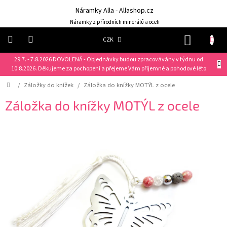
Přejít
Náramky Alla - Allashop.cz
na
obsah
Náramky z přírodních minerálů a oceli
NÁKUP
CZK
KOŠÍK
29.7. - 7.8.2026 DOVOLENÁ - Objednávky budou zpracovávány v týdnu od
Náramky
10.8.2026. Děkujeme za pochopení a přejeme Vám příjemné a pohodové léto
Domů
/
Záložky do knížek
/
Záložka do knížky MOTÝL z ocele
NOVINKY
❤️
Záložka do knížky MOTÝL z ocele
Náušnice
Řetízky
Klíčenky
Dárkové
sady
Prsteny