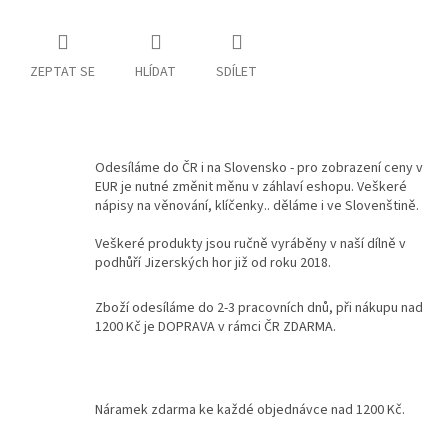
Kontakty
ZEPTAT SE
HLÍDAT
SDÍLET
Podmínky
ochrany
osobních
údajů
Měna
Odesíláme do ČR i na Slovensko - pro zobrazení ceny v
(CZK)
EUR je nutné změnit měnu v záhlaví eshopu. Veškeré
nápisy na věnování, klíčenky.. děláme i ve Slovenštině.
Přihlášení
Veškeré produkty jsou ručně vyráběny v naší dílně v
podhůří Jizerských hor již od roku 2018.
Zboží odesíláme do 2-3 pracovních dnů, při nákupu nad
1200 Kč je DOPRAVA v rámci ČR ZDARMA.
Náramek zdarma ke každé objednávce nad 1200 Kč.