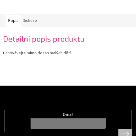
Popis
Diskuze
Detailní popis produktu
Uchovávejte mimo dosah malých dětí.
Z
á
Odebírat newsletter
p
a
t
E-mail
í