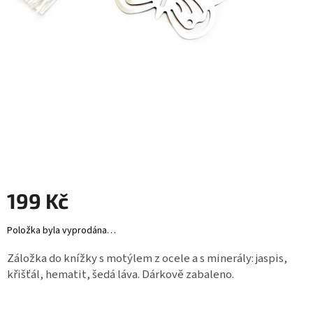
Záložky
do
knížek
Růžence
Šperkovnice
a
stojánky
Svíčky
Produkty
ze
199 Kč
dřeva
Měrná
Položka byla vyprodána…
Lapače
cena:
snů
Záložka do knížky s motýlem z ocele a s minerály: jaspis,
křišťál, hematit, šedá láva. Dárkově zabaleno.
Plecháčky
Obchodní
podmínky