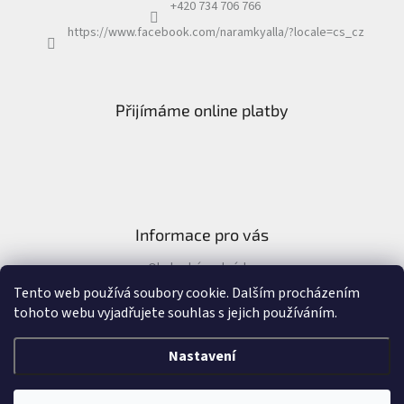
+420 734 706 766
https://www.facebook.com/naramkyalla/?locale=cs_cz
Přijímáme online platby
Informace pro vás
Obchodní podmínky
Formulář pro odstoupení od kupní smlouvy
Tento web používá soubory cookie. Dalším procházením
tohoto webu vyjadřujete souhlas s jejich používáním.
Nastavení
Vytvořil Shoptet
&