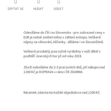
ZEPTAT SE
HLÍDAT
SDÍLET
Kontakty
Podmínky
ochrany
osobních
údajů
Odesíláme do ČR i na Slovensko - pro zobrazení ceny v
EUR je nutné změnit měnu v záhlaví eshopu. Veškeré
Měna
nápisy na věnování, klíčenky.. děláme i ve Slovenštině.
(CZK)
Veškeré produkty jsou ručně vyráběny v naší dílně v
podhůří Jizerských hor již od roku 2018.
Přihlášení
Zboží odesíláme do 2-3 pracovních dnů, při nákupu nad
1200 Kč je DOPRAVA v rámci ČR ZDARMA.
Náramek zdarma ke každé objednávce nad 1200 Kč.