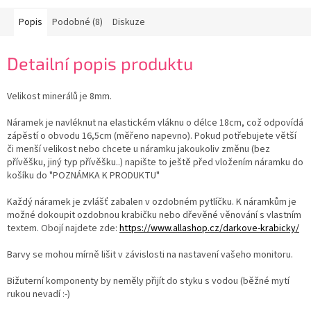
Popis
Podobné (8)
Diskuze
Detailní popis produktu
Velikost minerálů je 8mm.
Náramek je navléknut na elastickém vláknu o délce 18cm, což odpovídá
zápěstí o obvodu 16,5cm (měřeno napevno). Pokud potřebujete větší
či menší velikost nebo chcete u náramku jakoukoliv změnu (bez
přívěšku, jiný typ přívěšku..) napište to ještě před vložením náramku do
košíku do "POZNÁMKA K PRODUKTU"
Každý náramek je zvlášť zabalen v ozdobném pytlíčku. K náramkům je
možné dokoupit ozdobnou krabičku nebo dřevěné věnování s vlastním
textem. Obojí najdete zde:
https://www.allashop.cz/darkove-krabicky/
Barvy se mohou mírně lišit v závislosti na nastavení vašeho monitoru.
Bižuterní komponenty by neměly přijít do styku s vodou (běžné mytí
rukou nevadí :-)