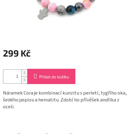
Záložky
do
knížek
Růžence
Šperkovnice
a
stojánky
299 Kč
Svíčky
Měrná
cena:
Produkty
Přidat do košíku
ze
dřeva
Náramek Cora je kombinací kunzitu s perletí, tygřího oka,
šedého jaspisu a hematitu. Zdobí ho přívěšek andílka z
Lapače
snů
oceli.
Plecháčky
Obchodní
podmínky