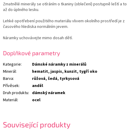
Zmatnělé minerály se otíráním o tkaniny (oblečení) postupně leští a to
až do úplného lesku.
Lehké opotřebení použitého materiálu vlivem okolního prostředí je z
časového hlediska normálním jevem.
Náramky uchovávejte mimo dosah dětí.
Doplňkové parametry
Kategorie
:
Dámské náramky z minerálů
Minerál
:
hematit, jaspis, kunzit, tygří oko
Barva
:
růžová, šedá, tyrkysová
Přívěsek
:
anděl
Druh produktu
:
dámský náramek
Materiál
:
ocel
Související produkty