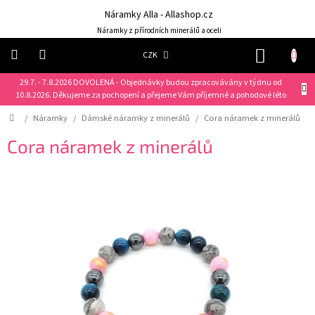
Přejít
Náramky Alla - Allashop.cz
na
obsah
Náramky z přírodních minerálů a oceli
NÁKUP
CZK
KOŠÍK
29.7. - 7.8.2026 DOVOLENÁ - Objednávky budou zpracovávány v týdnu od
Náramky
10.8.2026. Děkujeme za pochopení a přejeme Vám příjemné a pohodové léto
Domů
/
Náramky
/
Dámské náramky z minerálů
/
Cora náramek z minerálů
NOVINKY
❤️
Cora náramek z minerálů
Náušnice
Řetízky
Klíčenky
Dárkové
sady
Prsteny