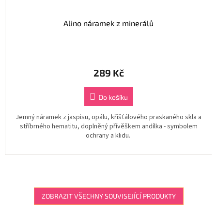
Alino náramek z minerálů
289 Kč
Do košíku
Jemný náramek z jaspisu, opálu, křišťálového praskaného skla a
stříbrného hematitu, doplněný přívěškem andílka - symbolem
ochrany a klidu.
ZOBRAZIT VŠECHNY SOUVISEJÍCÍ PRODUKTY